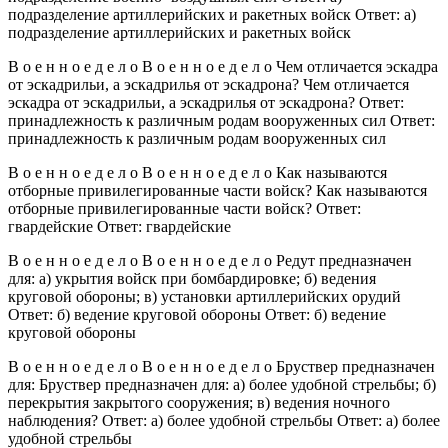
подразделение артиллерийских и ракетных войск Ответ: а)
подразделение артиллерийских и ракетных войск
В о е н н о е д е л о В о е н н о е д е л о Чем отличается эскадра
от эскадрильи, а эскадрилья от эскадрона? Чем отличается
эскадра от эскадрильи, а эскадрилья от эскадрона? Ответ:
принадлежность к различным родам вооруженных сил Ответ:
принадлежность к различным родам вооруженных сил
В о е н н о е д е л о В о е н н о е д е л о Как называются
отборные привилегированные части войск? Как называются
отборные привилегированные части войск? Ответ:
гвардейские Ответ: гвардейские
В о е н н о е д е л о В о е н н о е д е л о Редут предназначен
для: а) укрытия войск при бомбардировке; б) ведения
круговой обороны; в) установки артиллерийских орудий
Ответ: б) ведение круговой обороны Ответ: б) ведение
круговой обороны
В о е н н о е д е л о В о е н н о е д е л о Бруствер предназначен
для: Бруствер предназначен для: а) более удобной стрельбы; б)
перекрытия закрытого сооружения; в) ведения ночного
наблюдения? Ответ: а) более удобной стрельбы Ответ: а) более
удобной стрельбы