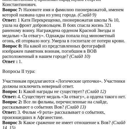
Константинович.
Вопрос 7:
Назовите имя и фамилию пионервожатой, именем
которой названа одна из улиц города.
(Слайд 9)
Ответ:
1 Катя Перекрещенко, пионервожатая школы № 10,
ушла на фронт добровольцем. В боях спасла жизнь 321
раненому воину. Награждена орденом Красной Звезды и
медалью «За отвагу». Однажды попала под минометный
огонь, ей оторвало ногу. Умерла в госпитале от потери крови.
Вопрос 8:
На какой из представленных фотографий
изображен памятник воинам, погибшим в ВОВ
расположенный в нашем городе?
(Слайд 10)
Ответ :
1.
Вопросы II тура:
Участникам предлагаются «Логические цепочки». Участники
должны исключить неверный ответ.
Вопрос 1:
Какой награды не существует?
(Слайд 12)
Ответ:
4. Существует медаль «За отвагу», а ордена такого нет.
Вопрос 2:
Все ли фильмы, перечисленные на слайде,
рассказывают о событиях Вов?
(Слайд 13)
Ответ:
3. Фильм «9 рота» рассказывает о событиях,
произошедших в Афганестане.
Вопрос 3:
Какое сражение не имеет отношение к Вов?
(Слайд
14, 15)