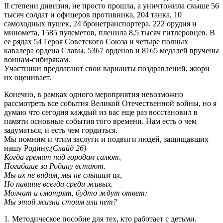
II степени дивизия, не просто прошла, а уничтожила свыше 56
тысяч солдат и офицеров противника, 204 танка, 10
самоходных пушек, 24 бронетранспортера, 222 орудия и
миномета, 1585 пулеметов, пленила 8,5 тысяч гитлеровцев. В
ее рядах 54 Героя Советского Союза и четыре полных
кавалера ордена Славы. 5367 орденов и 8165 медалей вручены
воинам-сибирякам.
Участники предлагают свои варианты поздравлений, жюри
их оценивает.
Конечно, в рамках одного мероприятия невозможно
рассмотреть все события Великой Отечественной войны, но я
думаю что сегодня каждый из вас еще раз восстановил в
памяти основные события того времени. Нам есть о чем
задуматься, и есть чем гордиться.
Мы помним и чтим заслуги и подвиги людей, защищавших
нашу Родину.
(Слайд 26)
Когда гремит над городом салют,
Погибшие за Родину встают.
Мы их не видим, мы не слышим их,
Но павшие всегда среди живых.
Молчат и смотрят, будто ждут ответ:
Мы этой жизни стоим или нет?
1. Методическое пособие для тех, кто работает с детьми.