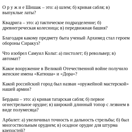
О р у ж и е Шишак – это: а) шлем; б) кривая сабля; в)
выпуклые латы?
Квадрига – это: а) тактическое подразделение; б)
древнегреческая колесница; в) передвижная башня?
Благодаря какому предмету быта ученый Архимед стал героем
обороны Сиракуз?
Что изобрел Самуил Кольт: а) пистолет; б) револьвер; в)
автомат?
Какое вооружение в Великой Отечественной войне получило
женские имена «Катюша» и «Дора»?
Какой российский город был назван «оружейной мастерской»
нашей армии?
Бердыш – это: а) кривая татарская сабля; б) первое
огнестрельное орудие; в) широкий длинный топор с лезвием в
виде полумесяца?
Арбалет: а) увеличивал точность и дальность стрельбы; б) был
многоствольным орудием; в) осадное орудие для штурма
крепостей?