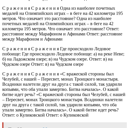
С р а ж е н и я С р а ж е н и я Одна из наиболее почетных
медалей на Олимпийских играх – в беге на 42 километра 195
метров. Что означает это расстояние? Одна из наиболее
почетных медалей на Олимпийских играх – в беге на 42
километра 195 метров. Что означает это расстояние? Ответ:
расстояние между Марафоном и Афинами Ответ: расстояние
между Марафоном и Афинами
С р а ж е н и я С р а ж е н и я Где происходило Ледовое
побоище: Где происходило Ледовое побоище: а) на реке Неве;
б) на Ладожском озере; в) на Чудском озере. Ответ: в) на
Чудском озере Ответ: в) на Чудском озере
С р а ж е н и я С р а ж е н и я «С вражеской стороны был
Челубей, с нашей – Пересвет, монах Троицкого монастыря.
Всадники налетели друг на друга с такой силой, так ударили
копьями, что оба упали замертво. Битва началась». О какой
битве идет речь? «С вражеской стороны был Челубей, с нашей
– Пересвет, монах Троицкого монастыря. Всадники налетели
друг на друга с такой силой, так ударили копьями, что оба
упали замертво. Битва началась». О какой битве идет речь?
Ответ: о Куликовской Ответ: о Куликовской