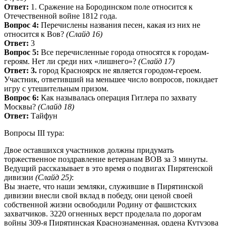
Ответ:
1. Сражение на Бородинском поле относится к
Отечественной войне 1812 года.
Вопрос 4:
Перечислены названия песен, какая из них не
относится к Вов?
(Слайд 16)
Ответ:
3
Вопрос 5:
Все перечисленные города относятся к городам-
героям. Нет ли среди них «лишнего»?
(Слайд 17)
Ответ: 3.
город Красноярск не является городом-героем.
Участник, ответивший на меньшее число вопросов, покидает
игру с утешительным призом.
Вопрос 6:
Как называлась операция Гитлера по захвату
Москвы?
(Слайд 18)
Ответ:
Тайфун
Вопросы III тура:
Двое оставшихся участников должны придумать
торжественное поздравление ветеранам ВОВ за 3 минуты.
Ведущий рассказывает в это время о подвигах Пирятенской
дивизии
(Слайд 25)
:
Вы знаете, что наши земляки, служившие в Пирятинской
дивизии внесли свой вклад в победу, они ценой своей
собственной жизни освободили Родину от фашистских
захватчиков. 3220 огненных верст проделала по дорогам
войны 309-я Пирятинская Краснознаменная, ордена Кутузова