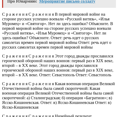
Про Юнармию:
Мероприятие письмо солдату
С р а ж е н и я С р а ж е н и я В первой мировой войне на
стороне русских успешно воевали «Русский витязь», «Илья
Муромец» и «Святогор». Нет ли здесь ошибки? Объясните. В
первой мировой войне на стороне русских успешно воевали
«Русский витязь», «Илья Муромец» и «Святогор». Нет ли
здесь ошибки? Объясните. Ответ: речь идет о русских
самолетах времен первой мировой войны Ответ: речь идет о
русских самолетах времен первой мировой войны
С р а ж е н и я С р а ж е н и я Этот город дважды прославился
героической обороной наших воинов: первый раз в XIX веке,
второй – в XX веке. Этот город дважды прославился
героической обороной наших воинов: первый раз в XIX веке,
второй – в XX веке. Ответ: Севастополь Ответ: Севастополь
С р а ж е н и я С р а ж е н и я Какая военная операция Великой
Отечественной войны была самой скоротечной: Какая
военная операция Великой Отечественной войны была самой
скоротечной: а) Сталинградская; б) операция «Багратион»; в)
Ясско-Кишиневская. Ответ: в) Ясско-Кишиневская Ответ: в)
Ясско-Кишиневская
С р а ж е н и я С р а ж е н и я Ничейный результат,