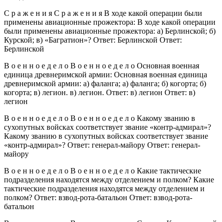
С р а ж е н и я С р а ж е н и я В ходе какой операции были
применены авиационные прожектора: В ходе какой операции
были применены авиационные прожектора: а) Берлинской; б)
Курской; в) «Багратион»? Ответ: Берлинской Ответ:
Берлинской
В о е н н о е д е л о В о е н н о е д е л о Основная военная
единица древнеримской армии: Основная военная единица
древнеримской армии: а) фаланга; а) фаланга; б) когорта; б)
когорта; в) легион. в) легион. Ответ: в) легион Ответ: в)
легион
В о е н н о е д е л о В о е н н о е д е л о Какому званию в
сухопутных войсках соответствует звание «контр-адмирал»?
Какому званию в сухопутных войсках соответствует звание
«контр-адмирал»? Ответ: генерал-майору Ответ: генерал-
майору
В о е н н о е д е л о В о е н н о е д е л о Какие тактические
подразделения находятся между отделением и полком? Какие
тактические подразделения находятся между отделением и
полком? Ответ: взвод-рота-батальон Ответ: взвод-рота-
батальон