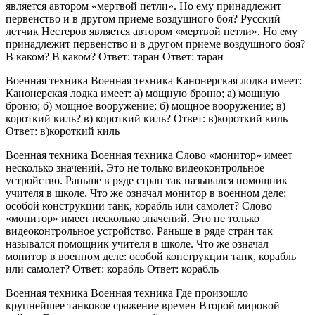
является автором «мертвой петли». Но ему принадлежит
первенство и в другом приеме воздушного боя? Русский
летчик Нестеров является автором «мертвой петли». Но ему
принадлежит первенство и в другом приеме воздушного боя?
В каком? В каком? Ответ: таран Ответ: таран
Военная техника Военная техника Канонерская лодка имеет:
Канонерская лодка имеет: а) мощную броню; а) мощную
броню; б) мощное вооружение; б) мощное вооружение; в)
короткий киль? в) короткий киль? Ответ: в)короткий киль
Ответ: в)короткий киль
Военная техника Военная техника Слово «монитор» имеет
несколько значений. Это не только видеоконтрольное
устройство. Раньше в ряде стран так назывался помощник
учителя в школе. Что же означал монитор в военном деле:
особой конструкции танк, корабль или самолет? Слово
«монитор» имеет несколько значений. Это не только
видеоконтрольное устройство. Раньше в ряде стран так
назывался помощник учителя в школе. Что же означал
монитор в военном деле: особой конструкции танк, корабль
или самолет? Ответ: корабль Ответ: корабль
Военная техника Военная техника Где произошло
крупнейшее танковое сражение времен Второй мировой