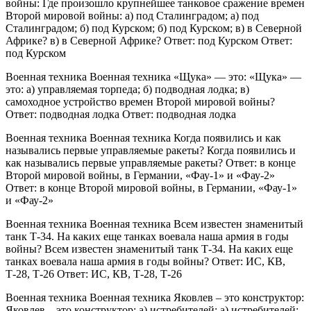
войны: Где произошло крупнейшее танковое сражение времен
Второй мировой войны: а) под Сталинградом; а) под
Сталинградом; б) под Курском; б) под Курском; в) в Северной
Африке? в) в Северной Африке? Ответ: под Курском Ответ:
под Курском
Военная техника Военная техника «Щука» — это: «Щука» —
это: а) управляемая торпеда; б) подводная лодка; в)
самоходное устройство времен Второй мировой войны?
Ответ: подводная лодка Ответ: подводная лодка
Военная техника Военная техника Когда появились и как
назывались первые управляемые ракеты? Когда появились и
как назывались первые управляемые ракеты? Ответ: в конце
Второй мировой войны, в Германии, «Фау-1» и «Фау-2»
Ответ: в конце Второй мировой войны, в Германии, «Фау-1»
и «Фау-2»
Военная техника Военная техника Всем известен знаменитый
танк Т-34. На каких еще танках воевала наша армия в годы
войны? Всем известен знаменитый танк Т-34. На каких еще
танках воевала наша армия в годы войны? Ответ: ИС, КВ,
Т-28, Т-26 Ответ: ИС, КВ, Т-28, Т-26
Военная техника Военная техника Яковлев – это конструктор:
Яковлев – это конструктор: а) истребителей; а) истребителей;