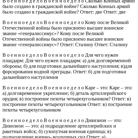
В о е н н о е д е л о В о е н н о е д е л о Сколько Конных армий
было создано в гражданской войне? Сколько Конных армий
было создано в гражданской войне? Ответ: две Ответ: две
В о е н н о е д е л о В о е н н о е д е л о Кому после Великой
Отечественной войны было присвоено высшее воинское
звание «генералиссимус»? Кому после Великой
Отечественной войны было присвоено высшее воинское
звание «генералиссимус»? Ответ: Сталину Ответ: Сталину
В о е н н о е д е л о В о е н н о е д е л о Для чего нужен
плацдарм: Для чего нужен плацдарм: а) для долговременной
обороны; б) для подготовки дальнейшего наступления; в)для
форсирования водной преграды. Ответ: б) для подготовки
дальнейшего наступления
В о е н н о е д е л о В о е н н о е д е л о Каре – это: Каре – это:
а) долговременное укрепление; б) деталь артиллерийского
орудия; в) построение пехоты четырехугольником? Ответ: в)
построение пехоты четырехугольником Ответ: в) построение
пехоты четырехугольником
В о е н н о е д е л о В о е н н о е д е л о Дивизион — это:
Дивизион — это: а) подразделение артиллерийских и
ракетных войск; б) сухопутная военная единица; в)
подразделение военно- воздушных сил Ответ: а)