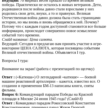
Ведущий:
70 мирных весен прошло со времен великой
победы. Практически не осталось в живых ветеранов. Дети,
родившиеся после войны давно стали взрослыми у них
родились свои дети, внуки, а то и правнуки. Великая
Отечественная война давно должна была стать страницами
истории, но мы вновь и вновь обращаемся к ней. Почему?
Потому что с каждым годом доступной становится все больше
информации, происходит совершенно новое осмысление
событий того времени.
Слайд название: Цена салюта.
Ведущий: Сегодня я предлагаю вам принять участие в игре-
викторине ЦЕНА САЛЮТА, которая посвящена событиям
Великой отечественной войны. Объявляется I тур.
Вопросы I тура:
Внимание на экран! (работа с презентацией по щелчку)
Ответ :
(«Катюша») О легендарной «катюше» — боевой
машине реактивной артиллерии – кажется, известно все. О
создании и применении БМ-13 написаны книги, сняты
фильмы.
Вопрос 6:
Командующий парадом Победы на Красной
площади в Москве 24 июня 1945 года?
(Слайд 8)
Ответ :
Командовал парадом Рокоссовский Константин
Константинович, принимал парад Жуков Георгий