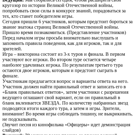
кругозор по истории Великой Отечественной войны,
попробовать свои силы в конкурсе знаний, порадоваться за
тех, кто станет победителем игры.
Сегодня пришли 6 участников, которым предстоит бороться за
звание знатока страниц Великой Отечественной войны.
Пришло время познакомиться. (Представление участников)
Перед началом игры просьба внимательно выслушать и
запомнить правила поведения, как для игроков, так и для
зрителей.
Игра – викторина состоит из 3-х туров и финала. В первом
участвуют все игроки. Во втором туре остается четыре
наиболее удачливых игрока. По результатам третьего тура
остаются двое игроков, которым и предстоит сыграть в
финале.
Участникам предлагается вопрос и варианты ответа на него.
Участник должен найти правильный ответ и записать его в
«Бланк правильных ответов», затем участники с разрешения
ведущего оглашают свой вариант, если он правильный в
бланк вклеивается ЗВЕЗДА. По количеству набранных звезд
подводятся итоги каждого тура, а затем и игры. Зрители,
внимание! Во время игры соблюдать тишину, не выкрикивать,
не подсказывать.
(Звучит песня из кинофильма «Офицеры» идет демонстрация
слайдов)