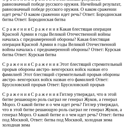
равнозначный победе русского оружия. Ничейный результат,
равнозначный победе русского оружия. О каком сражении
идет речь? О каком сражении идет речь? Ответ: Бородинская
битва Ответ: Бородинская битва
С р а ж е н и я С р а ж е н и я Какая блестящая операция
Красной Армии в годы Великой Отечественной войны
началась с преднамеренной обороны? Какая блестящая
операция Красной Армии в годы Великой Отечественной
войны началась с преднамеренной обороны? Ответ: Курская
битва Ответ: Курская битва
С р а ж е н и я С р а ж е н и я Этот блестящий стремительный
прорыв обороны австро- венгерских войск назван его
фамилией Этот блестящий стремительный прорыв обороны
австро- венгерских войск назван его фамилией Ответ:
Брусиловский прорыв Ответ: Брусиловский прорыв
С р а ж е н и я С р а ж е н и я Гитлер утверждал, что в этой
битве решающую роль сыграл не генерал Жуков, а генерал
Мороз. О какой битве и о чем идет речь? Гитлер утверждал,
что в этой битве решающую роль сыграл не генерал Жуков, а
генерал Мороз. О какой битве и о чем идет речь? Ответ: битва
под Москвой, Ответ: битва под Москвой, холодная зима
холодная зима