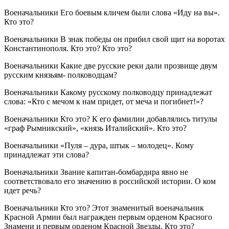
Военачальники Его боевым кличем были слова «Иду на вы».
Кто это?
Военачальники В знак победы он прибил свой щит на воротах
Константинополя. Кто это? Кто это?
Военачальники Какие две русские реки дали прозвище двум
русским князьям- полководцам?
Военачальники Какому русскому полководцу принадлежат
слова: «Кто с мечом к нам придет, от меча и погибнет!»?
Военачальники Кто это? К его фамилии добавлялись титулы
«граф Рымникский», «князь Италийский». Кто это?
Военачальники «Пуля – дура, штык – молодец». Кому
принадлежат эти слова?
Военачальники Звание капитан-бомбардира явно не
соответствовало его значению в российской истории. О ком
идет речь?
Военачальники Кто это? Этот знаменитый военачальник
Красной Армии был награжден первым орденом Красного
Знамени и первым орденом Красной Звезды. Кто это?