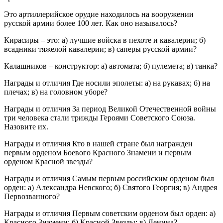
Это артиллерийское орудие находилось на вооружении
русской армии более 100 лет. Как оно называлось?
Кирасиры – это: а) лучшие войска в пехоте и кавалерии; б)
всадники тяжелой кавалерии; в) саперы русской армии?
Калашников – конструктор: а) автомата; б) пулемета; в) танка?
Награды и отличия Где носили эполеты: а) на рукавах; б) на
плечах; в) на головном уборе?
Награды и отличия За период Великой Отечественной войны
три человека стали трижды Героями Советского Союза.
Назовите их.
Награды и отличия Кто в нашей стране был награжден
первым орденом Боевого Красного Знамени и первым
орденом Красной звезды?
Награды и отличия Самым первым российским орденом был
орден: а) Александра Невского; б) Святого Георгия; в) Андрея
Первозванного?
Награды и отличия Первым советским орденом был орден: а)
Красного Знамени; б) Красной Звезды; в) Ленина?