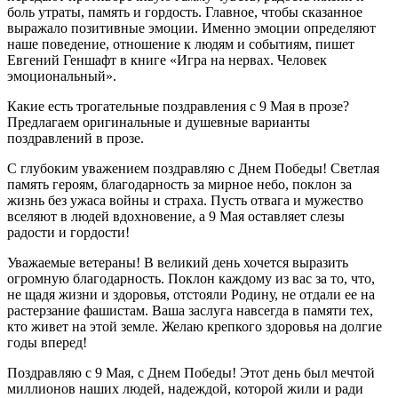
боль утраты, память и гордость. Главное, чтобы сказанное
выражало позитивные эмоции. Именно эмоции определяют
наше поведение, отношение к людям и событиям, пишет
Евгений Геншафт в книге «Игра на нервах. Человек
эмоциональный».
Какие есть трогательные поздравления с 9 Мая в прозе?
Предлагаем оригинальные и душевные варианты
поздравлений в прозе.
С глубоким уважением поздравляю с Днем Победы! Светлая
память героям, благодарность за мирное небо, поклон за
жизнь без ужаса войны и страха. Пусть отвага и мужество
вселяют в людей вдохновение, а 9 Мая оставляет слезы
радости и гордости!
Уважаемые ветераны! В великий день хочется выразить
огромную благодарность. Поклон каждому из вас за то, что,
не щадя жизни и здоровья, отстояли Родину, не отдали ее на
растерзание фашистам. Ваша заслуга навсегда в памяти тех,
кто живет на этой земле. Желаю крепкого здоровья на долгие
годы вперед!
Поздравляю с 9 Мая, с Днем Победы! Этот день был мечтой
миллионов наших людей, надеждой, которой жили и ради