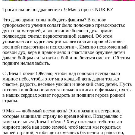
Трогательное поздравление с 9 Мая в прозе: NUR.KZ
Что дало армии силы победить фашизм? В основу
суворовского учения солдат было положено превосходство
духа над материей, а воспитание боевого духа армии
полководец считал первостепенной задачей. Об этом
упоминается в курсе лекций коллектива авторов «Основы
военной педагогики и психологии». Именно несломленный
боевой дух, вера в правое дело и счастливое будущее детей
давали бойцам силы идти в бой и не бояться смерти. Об этом
подвиге нельзя забыть.
С Днем Победы! Желаю, чтобы над головой всегда было
мирное небо, чтобы этот мир каждый день дарил только
счастье, радость, веселые улыбки и звонкий смех детей. Пусть
отголоски войны останутся только в книгах и фильмах, пусть
в наших сердцах живет гордость за подвиги героев родной
страны.
9 Мая — любимый всеми день! Это праздник ветеранов,
которые защищали страну во время войны. Поздравляю с
замечательным Днем Победы! Хочу пожелать тебе только
мирного неба над всею землей, чтоб могли мы гордиться
нашей страной, чтобы дети смеялись беспечно и радостно,