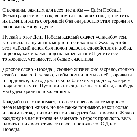
С великим, важным для всех нас днём — Днём Победы!
Желаю радости в глазах, вспомнить павших солдат, почтить
их память и жить с огромной благодарностью этим героям и с
любовью к миру в душе.
Пускай в этот День Победы каждый скажет «спасибо» тем,
кто сделал нашу жизнь мирной и спокойной! Желаю, чтобы
этот майский денек был полон радости, спокойствия и добра,
впрочем, как и каждый день нашей жизни! Цените все
то хорошее, что имеете, и будьте счастливы!
Дорогое слово «Победа», сколько жизней оно забрало, столько
судеб сломало. Я желаю, чтобы помнили мы о ней, дорожили
и гордились, благодарили своих близких и родных, которые
подарили нам ее. Пусть мир никогда не знает войны, а победу
мы будем хранить поколениями.
Каждый из нас понимает, что нет ничего важнее мирного
неба и мирной жизни, но все также понимают, какой болью
и какими страданиями этот мир когда-то был завоеван. Желаю
каждому из вас никогда не забывать о героях прошлого, ведь
память о них воспитывает героев настоящего. С Днем
Победы!