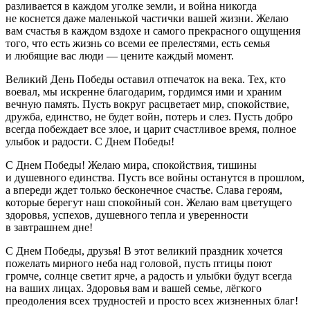
разливается в каждом уголке земли, и война никогда
не коснется даже маленькой частички вашей жизни. Желаю
вам счастья в каждом вздохе и самого прекрасного ощущения
того, что есть жизнь со всеми ее прелестями, есть семья
и любящие вас люди — цените каждый момент.
Великий День Победы оставил отпечаток на века. Тех, кто
воевал, мы искренне благодарим, гордимся ими и храним
вечную память. Пусть вокруг расцветает мир, спокойствие,
дружба, единство, не будет войн, потерь и слез. Пусть добро
всегда побеждает все злое, и царит счастливое время, полное
улыбок и радости. С Днем Победы!
С Днем Победы! Желаю мира, спокойствия, тишины
и душевного единства. Пусть все войны останутся в прошлом,
а впереди ждет только бесконечное счастье. Слава героям,
которые берегут наш спокойный сон. Желаю вам цветущего
здоровья, успехов, душевного тепла и уверенности
в завтрашнем дне!
С Днем Победы, друзья! В этот великий праздник хочется
пожелать мирного неба над головой, пусть птицы поют
громче, солнце светит ярче, а радость и улыбки будут всегда
на ваших лицах. Здоровья вам и вашей семье, лёгкого
преодоления всех трудностей и просто всех жизненных благ!