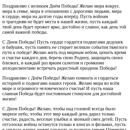
Поздравляю с великим Днём Победы! Желаю мира вокруг,
мира в семье, мира в отношениях с дорогими людьми, мира
в сердце, мира на долгие годы вперёд. Пусть войнам
и трагедиям не будет места в нашей жизни, пусть каждый
твой день будет прожит ярко, достойно и славно, как день той
самой важной победы.
С Днем Победы! Пусть сердце гордится подвигами дедушек
и бабушек, пусть память не стирает великие события тяжелого
пути к победе! Желаю жить под мирным небом, ценить время
и счастье каждого дня, беречь свою Родину, защищать своих
близких, и каждый раз ярким салютом и громкими
аплодисментами встречать радостный праздник Победы!
Поздравляю с Днём Победы! Желаю помнить и гордиться
историей и подвигами наших героев. Желаю мира во всём
мире и огромного человеческого счастья! И пусть наша
славная Победа будет постоянным стимулом для достойной
жизни!
С Днем Победы! Желаю, чтобы над головой всегда было
мирное небо, чтобы этот мир каждый день дарил только
счастье, радость, веселые улыбки и звонкий смех детей. Пусть
отголоски войны останутся только в книгах и фильмах, пусть
в сердцах наших живет гордость за подвиги героев Отечества.