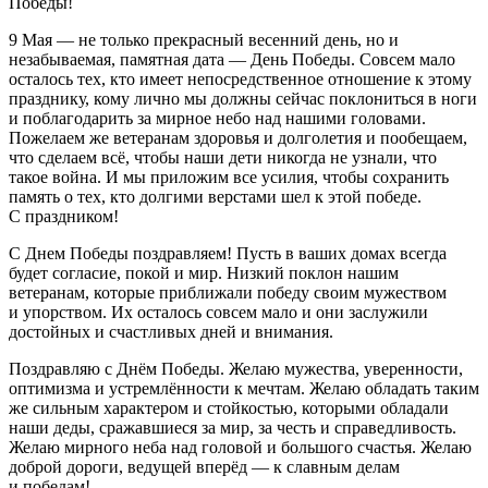
Победы!
9 Мая — не только прекрасный весенний день, но и
незабываемая, памятная дата — День Победы. Совсем мало
осталось тех, кто имеет непосредственное отношение к этому
празднику, кому лично мы должны сейчас поклониться в ноги
и поблагодарить за мирное небо над нашими головами.
Пожелаем же ветеранам здоровья и долголетия и пообещаем,
что сделаем всё, чтобы наши дети никогда не узнали, что
такое война. И мы приложим все усилия, чтобы сохранить
память о тех, кто долгими верстами шел к этой победе.
С праздником!
С Днем Победы поздравляем! Пусть в ваших домах всегда
будет согласие, покой и мир. Низкий поклон нашим
ветеранам, которые приближали победу своим мужеством
и упорством. Их осталось совсем мало и они заслужили
достойных и счастливых дней и внимания.
Поздравляю с Днём Победы. Желаю мужества, уверенности,
оптимизма и устремлённости к мечтам. Желаю обладать таким
же сильным характером и стойкостью, которыми обладали
наши деды, сражавшиеся за мир, за честь и справедливость.
Желаю мирного неба над головой и большого счастья. Желаю
доброй дороги, ведущей вперёд — к славным делам
и победам!