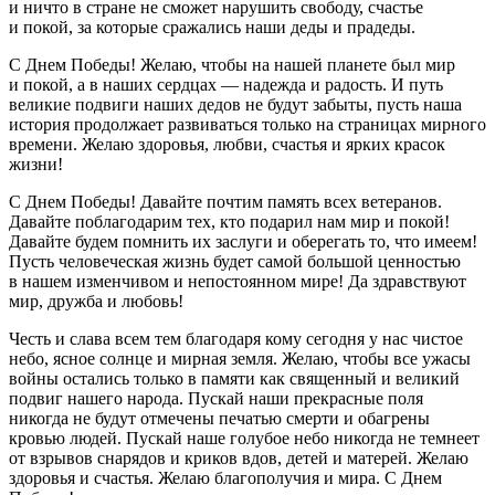
и ничто в стране не сможет нарушить свободу, счастье
и покой, за которые сражались наши деды и прадеды.
С Днем Победы! Желаю, чтобы на нашей планете был мир
и покой, а в наших сердцах — надежда и радость. И путь
великие подвиги наших дедов не будут забыты, пусть наша
история продолжает развиваться только на страницах мирного
времени. Желаю здоровья, любви, счастья и ярких красок
жизни!
С Днем Победы! Давайте почтим память всех ветеранов.
Давайте поблагодарим тех, кто подарил нам мир и покой!
Давайте будем помнить их заслуги и оберегать то, что имеем!
Пусть человеческая жизнь будет самой большой ценностью
в нашем изменчивом и непостоянном мире! Да здравствуют
мир, дружба и любовь!
Честь и слава всем тем благодаря кому сегодня у нас чистое
небо, ясное солнце и мирная земля. Желаю, чтобы все ужасы
войны остались только в памяти как священный и великий
подвиг нашего народа. Пускай наши прекрасные поля
никогда не будут отмечены печатью смерти и обагрены
кровью людей. Пускай наше голубое небо никогда не темнеет
от взрывов снарядов и криков вдов, детей и матерей. Желаю
здоровья и счастья. Желаю благополучия и мира. С Днем