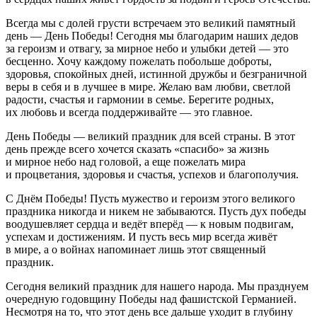
Всегда мы с долей грусти встречаем это великий памятный
день — День Победы! Сегодня мы благодарим наших дедов
за героизм и отвагу, за мирное небо и улыбки детей — это
бесценно. Хочу каждому пожелать побольше доброты,
здоровья, спокойных дней, истинной дружбы и безграничной
веры в себя и в лучшее в мире. Желаю вам любви, светлой
радости, счастья и гармонии в семье. Берегите родных,
их любовь и всегда поддерживайте — это главное.
День Победы — великий праздник для всей страны. В этот
день прежде всего хочется сказать «спасибо» за жизнь
и мирное небо над головой, а еще пожелать мира
и процветания, здоровья и счастья, успехов и благополучия.
С Днём Победы! Пусть мужество и героизм этого великого
праздника никогда и никем не забываются. Пусть дух победы
воодушевляет сердца и ведёт вперёд — к новым подвигам,
успехам и достижениям. И пусть весь мир всегда живёт
в мире, а о войнах напоминает лишь этот священный
праздник.
Сегодня великий праздник для нашего народа. Мы празднуем
очередную годовщину Победы над фашистской Германией.
Несмотря на то, что этот день все дальше уходит в глубину