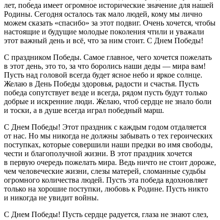
лет, победа имеет огромное исторические значение для нашей
Родины. Сегодня осталось так мало людей, кому мы лично
можем сказать «спасибо» за этот подвиг. Очень хочется, чтобы
настоящие и будущие молодые поколения чтили и уважали
этот важный день и всё, что за ним стоит. С Днем Победы!
С праздником Победы. Самое главное, чего хочется пожелать
в этот день, это то, за что боролись наши деды — мира вам!
Пусть над головой всегда будет ясное небо и яркое солнце.
Желаю в День Победы здоровья, радости и счастья. Пусть
победа сопутствует везде и всегда, рядом пусть будут только
добрые и искренние люди. Желаю, чтоб сердце не знало боли
и тоски, а в душе всегда играл победный марш.
С Днем Победы! Этот праздник с каждым годом отдаляется
от нас. Но мы никогда не должны забывать о тех героических
поступках, которые совершили наши предки во имя свободы,
чести и благополучной жизни. В этот праздник хочется
в первую очередь пожелать мира. Ведь ничто не стоит дороже,
чем человеческие жизни, слезы матерей, сломанные судьбы
огромного количества людей. Пусть эта победа вдохновляет
только на хорошие поступки, любовь к Родине. Пусть никто
и никогда не увидит войны.
С Днем Победы! Пусть сердце радуется, глаза не знают слез,