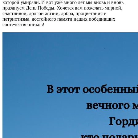
которой умирали. И вот уже много лет мы вновь и вновь
празднуем День Победы. Хочется вам пожелать мирной,
счастливой, долгой жизни, добра, процветания и
патриотизма, достойного памяти наших победивших
соотечественников!