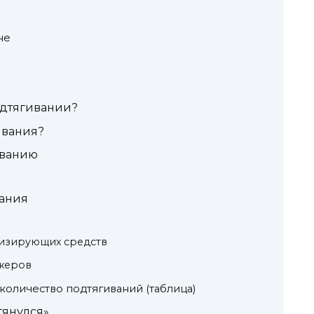
не
одтягивании?
ивания?
иванию
вания
изирующих средств
жеров
количество подтягиваний (таблица)
тянулся»