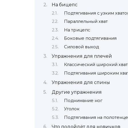
На бицепс
Подтягивания с узким хват
Параллельный хват
На трицепс
Боковые подтягивания
Силовой выход
Упражнения для плечей
Классический широкий хва
Подтягивания широким хват
Упражнения для спины
Другие упражнения
Поднимание ног
Уголок
Подтягивания на полотенц
Что подойдёт для новичков