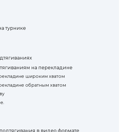
на турнике
дтягиваниях
тягиваниям на перекладине
ерекладине широким хватом
рекладине обратным хватом
ву
е.
подтягивания в видео формате