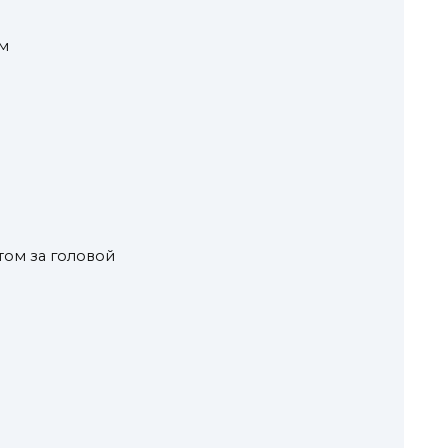
ом
т
ом за головой
е