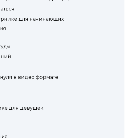
ваться
урнике для начинающих
ния
туды
аний
 нуля в видео формате
ике для девушек
ния