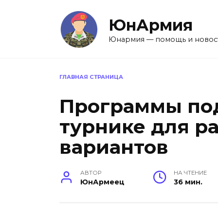
Перейти
к
ЮнАрмия
содержанию
Юнармия — помощь и новос
ГЛАВНАЯ СТРАНИЦА
Программы по
турнике для р
вариантов
АВТОР
НА ЧТЕНИЕ
ЮнАрмеец
36 мин.