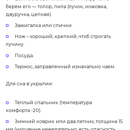
берём его — топор, пила (лучок, ножовка,
двуручка, цепная).
Зажигалка или спички.
Нож – хороший, крепкий, чтоб строгать
лучину.
Посуда.
Термос, заправленный изначально чаем.
Для сна в укрытии:
Тёплый спальник (температура
комфорта -20).
Зимний коврик или два летних, толщина 15
мм (надувные нежелательно, есть опасность