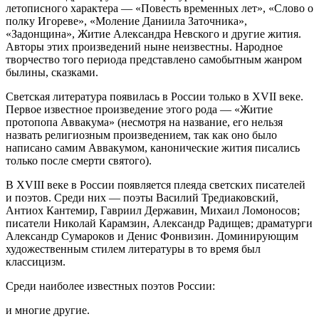
летописного характера — «Повесть временных лет», «Слово о
полку Игореве», «Моление Даниила Заточника»,
«Задонщина», Житие Александра Невского и другие жития.
Авторы этих произведений ныне неизвестны. Народное
творчество того периода представлено самобытным жанром
былины, сказками.
Светская литература появилась в России только в XVII веке.
Первое известное произведение этого рода — «Житие
протопопа Аввакума» (несмотря на название, его нельзя
назвать религиозным произведением, так как оно было
написано самим Аввакумом, канонические жития писались
только после смерти святого).
В XVIII веке в России появляется плеяда светских писателей
и поэтов. Среди них — поэты Василий Тредиаковский,
Антиох Кантемир, Гавриил Державин, Михаил Ломоносов;
писатели Николай Карамзин, Александр Радищев; драматурги
Александр Сумароков и Денис Фонвизин. Доминирующим
художественным стилем литературы в то время был
классицизм.
Среди наиболее известных поэтов России:
и многие другие.