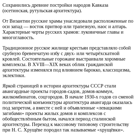
Сохранились древние постройки народов Кавказа
(осетинская, рутульская архитектура).
От Византии русские храмы унаследовали расположенные по
оси запад — восток притвор или трапезную, наос и алтарь.
Характерные черты русских храмов: луковичные главы и
многоглавость.
Традиционное русское жилище крестьян представляло собой
срубную бревенчатую избу с двух- или четырёхскатной
кровлей. Состоятельные горожане выстраивали хоромные
комплексы. В XVIII—XIX веках облик гражданской
архитектуры изменялся под влиянием барокко, классицизма,
эклектики.
Яркой страницей в истории архитектуры СССР стали
авангардные проекты городов-садов, домов-коммун,
жилкомбинатов, соцгородов. В начале 1930-х годов со сменой
политической конъюнктуры архитектура авангарда оказалась
под запретом, а вместе с ней и объявленные «левацкими
загибами» проекты жилых домов и комплексов с
обобществлённым бытом, начался период сталинской
архитектуры. Переход к массовому типовому строительству
при Н. С. Хрущёве породил так называемые «хрущёвки».