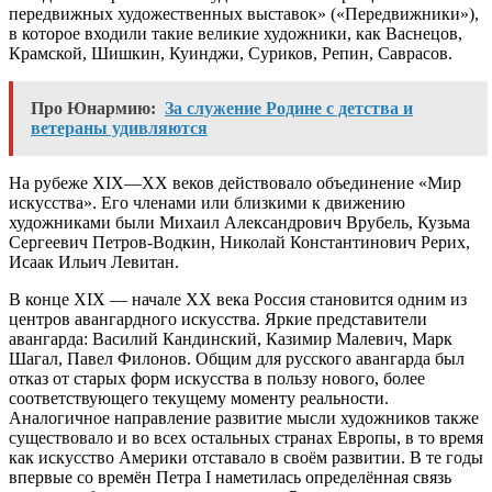
передвижных художественных выставок» («Передвижники»),
в которое входили такие великие художники, как Васнецов,
Крамской, Шишкин, Куинджи, Суриков, Репин, Саврасов.
Про Юнармию:
За служение Родине с детства и
ветераны удивляются
На рубеже XIX—XX веков действовало объединение «Мир
искусства». Его членами или близкими к движению
художниками были Михаил Александрович Врубель, Кузьма
Сергеевич Петров-Водкин, Николай Константинович Рерих,
Исаак Ильич Левитан.
В конце XIX — начале XX века Россия становится одним из
центров авангардного искусства. Яркие представители
авангарда: Василий Кандинский, Казимир Малевич, Марк
Шагал, Павел Филонов. Общим для русского авангарда был
отказ от старых форм искусства в пользу нового, более
соответствующего текущему моменту реальности.
Аналогичное направление развитие мысли художников также
существовало и во всех остальных странах Европы, в то время
как искусство Америки отставало в своём развитии. В те годы
впервые со времён Петра I наметилась определённая связь