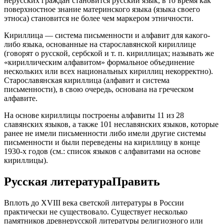
нерусских граждан становится русский язык, в то время как
поверхностное знание материнского языка (языка своего
этноса) становится не более чем маркером этничности.
Кириллица — система письменности и алфавит для какого-
либо языка, основанные на старославянской кириллице
(говорят о русской, сербской и т. п. кириллицах; называть же
«кириллическим алфавитом» формальное объединение
нескольких или всех национальных кириллиц некорректно).
Старославянская кириллица (алфавит и система
письменности), в свою очередь, основана на греческом
алфавите.
На основе кириллицы построены алфавиты 11 из 28
славянских языков, а также 101 неславянских языков, которые
ранее не имели письменности либо имели другие системы
письменности и были переведены на кириллицу в конце
1930-х годов (см.: список языков с алфавитами на основе
кириллицы).
Русская литератураПравить
Вплоть до XVIII века светской литературы в России
практически не существовало. Существует несколько
памятников древнерусской литературы религиозного или