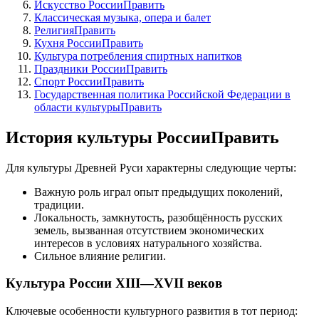
Искусство РоссииПравить
Классическая музыка, опера и балет
РелигияПравить
Кухня РоссииПравить
Культура потребления спиртных напитков
Праздники РоссииПравить
Спорт РоссииПравить
Государственная политика Российской Федерации в
области культурыПравить
История культуры РоссииПравить
Для культуры Древней Руси характерны следующие черты:
Важную роль играл опыт предыдущих поколений,
традиции.
Локальность, замкнутость, разобщённость русских
земель, вызванная отсутствием экономических
интересов в условиях натурального хозяйства.
Сильное влияние религии.
Культура России XIII—XVII веков
Ключевые особенности культурного развития в тот период: