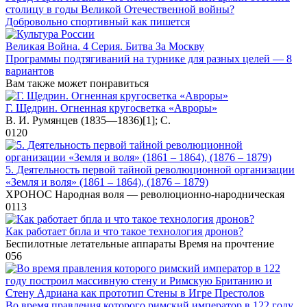
столицу в годы Великой Отечественной войны?
Добровольно спортивный как пишется
Великая Война. 4 Серия. Битва За Москву
Программы подтягиваний на турнике для разных целей — 8
вариантов
Вам также может понравиться
Г. Щедрин. Огненная кругосветка «Авроры»
В. И. Румянцев (1835—1836)[1]; С.
0
120
5. Деятельность первой тайной революционной организации
«Земля и воля» (1861 – 1864), (1876 – 1879)
XPOHOC Народная воля — революционно-народническая
0
113
Как работает бпла и что такое технология дронов?
Беспилотные летательные аппараты Время на прочтение
0
56
Во время правления которого римский император в 122 году