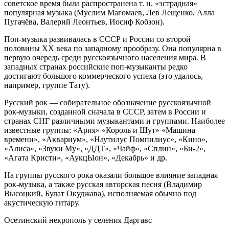
советское время была распространена т. н. «эстрадная»
популярная музыка (Муслим Магомаев, Лев Лещенко, Алла
Пугачёва, Валерий Леонтьев, Иосиф Кобзон).
Поп-музыка развивалась в СССР и России со второй
половины XX века по западному прообразу. Она популярна в
первую очередь среди русскоязычного населения мира. В
западных странах российские поп-музыканты редко
достигают большого коммерческого успеха (это удалось,
например, группе Тату).
Русский рок — собирательное обозначение русскоязычной
рок-музыки, созданной сначала в СССР, затем в России и
странах СНГ различными музыкантами и группами. Наиболее
известные группы: «Ария» «Король и Шут» «Машина
времени», «Аквариум», «Наутилус Помпилиус», «Кино»,
«Алиса», «Звуки Му», «ДДТ», «Чайф», «Сплин», «Би-2»,
«Агата Кристи», «АукцЫон», «Декабрь» и др.
На группы русского рока оказали большое влияние западная
рок-музыка, а также русская авторская песня (Владимир
Высоцкий, Булат Окуджава), исполняемая обычно под
акустическую гитару.
Осетинский некрополь у селения Даргавс