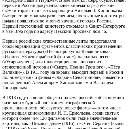
«Альфред-Паша в Париже». В мае Камилл Серф осуществляет
первые в России документальные кинематографические
съёмки торжеств в честь коронации Николая II. Кинопоказы
быстро стали модным развлечением, постоянные кинотеатры
начали появляться во многих крупных городах России.
Первый постоянный кинотеатр открылся в Санкт-Петербурге
в мае 1896 года по адресу Невский проспект, дом 46.
Первые российские художественные ленты представляли
собой экранизации фрагментов классических произведений
русской литературы («Песнь про купца Калашникова»,
«Идиот», «Бахчисарайский фонтан»), народных песен
(«Ухарь-купец») или иллюстрировали эпизоды из
отечественной истории («Смерть Иоанна Грозного», «Пётр
Великий»). В 1911 году на экраны выходит первый в России
полнометражный фильм «Оборона Севастополя», совместно
поставленный Александром Ханжонковым и Василием
Гончаровым.
В 1913 году на волне общего подъёма российской экономики
начинается бурный рост кинематографической
промышленности, образуются новые фирмы — в том числе
крупнейшая кинокомпания И. Н. Ермольева, среди снятых
которой более чем 120 фильмов были такие значительные
картины, как «Пиковая дама» (1916) и «Отец Сергий» (вышел
в 1918 году) Якова Протазанова. На время Первой мировой