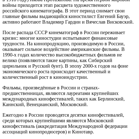
войны приходится этап расцвета художественного
российского кинематографа. В этот период снимает свои
главные фильмы выдающийся киностилист Евгений Бауэр,
активно работают Владимир Гардин и Вячеслав Висковский.
После распада СССР кинематограф в России переживает
кризис: многие киностудии испытывают финансовые
трудности. На кинопродукцию, производимую в России,
оказывает сильное воздействие американские фильмы. В
1990-х годах количество высокобюджетных фильмов не
велико (появляются такие картины, как Сибирский
цирюльник и Русский бунт). В эпоху 2000-х годов на фоне
экономического роста происходит качественный и
количественный рост в киноиндустрии.
Фильмы, произведённые в России и странах-
предшественницах, являются лауреатами крупнейших
международных кинофестивалей, таких как Берлинский,
Каннский, Венецианский, Московский.
Ежегодно в России проводятся десятки кинофестивалей,
среди которых крупнейшими являются Московский
кинофестиваль (аккредитация Международной федерации
ассоциаций кинопродюсеров) и Кинотавр.