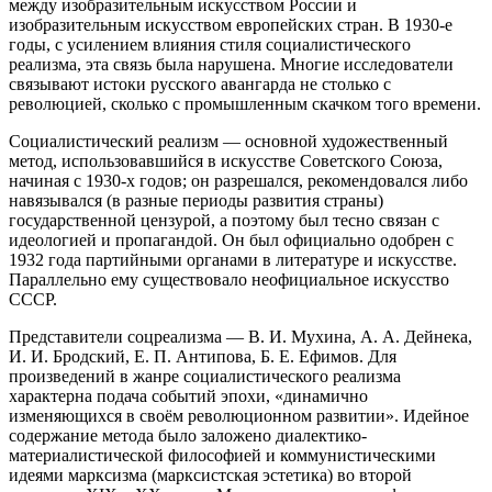
между изобразительным искусством России и
изобразительным искусством европейских стран. В 1930-е
годы, с усилением влияния стиля социалистического
реализма, эта связь была нарушена. Многие исследователи
связывают истоки русского авангарда не столько с
революцией, сколько с промышленным скачком того времени.
Социалистический реализм — основной художественный
метод, использовавшийся в искусстве Советского Союза,
начиная с 1930-х годов; он разрешался, рекомендовался либо
навязывался (в разные периоды развития страны)
государственной цензурой, а поэтому был тесно связан с
идеологией и пропагандой. Он был официально одобрен с
1932 года партийными органами в литературе и искусстве.
Параллельно ему существовало неофициальное искусство
СССР.
Представители соцреализма — В. И. Мухина, А. А. Дейнека,
И. И. Бродский, Е. П. Антипова, Б. Е. Ефимов. Для
произведений в жанре социалистического реализма
характерна подача событий эпохи, «динамично
изменяющихся в своём революционном развитии». Идейное
содержание метода было заложено диалектико-
материалистической философией и коммунистическими
идеями марксизма (марксистская эстетика) во второй