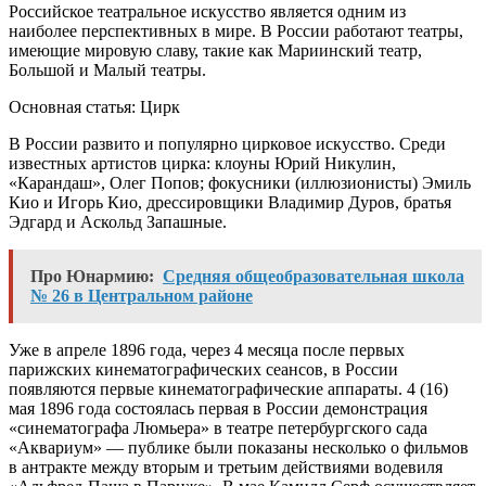
Российское театральное искусство является одним из
наиболее перспективных в мире. В России работают театры,
имеющие мировую славу, такие как Мариинский театр,
Большой и Малый театры.
Основная статья: Цирк
В России развито и популярно цирковое искусство. Среди
известных артистов цирка: клоуны Юрий Никулин,
«Карандаш», Олег Попов; фокусники (иллюзионисты) Эмиль
Кио и Игорь Кио, дрессировщики Владимир Дуров, братья
Эдгард и Аскольд Запашные.
Про Юнармию:
Средняя общеобразовательная школа
№ 26 в Центральном районе
Уже в апреле 1896 года, через 4 месяца после первых
парижских кинематографических сеансов, в России
появляются первые кинематографические аппараты. 4 (16)
мая 1896 года состоялась первая в России демонстрация
«синематографа Люмьера» в театре петербургского сада
«Аквариум» — публике были показаны несколько о фильмов
в антракте между вторым и третьим действиями водевиля