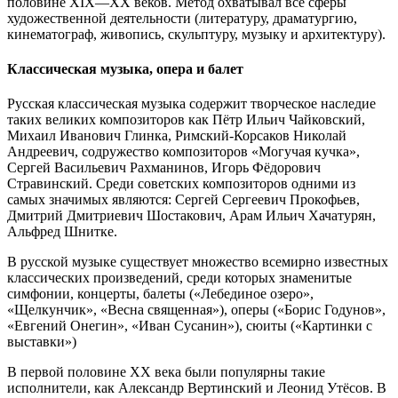
половине XIX—XX веков. Метод охватывал все сферы
художественной деятельности (литературу, драматургию,
кинематограф, живопись, скульптуру, музыку и архитектуру).
Классическая музыка, опера и балет
Русская классическая музыка содержит творческое наследие
таких великих композиторов как Пётр Ильич Чайковский,
Михаил Иванович Глинка, Римский-Корсаков Николай
Андреевич, содружество композиторов «Могучая кучка»,
Сергей Васильевич Рахманинов, Игорь Фёдорович
Стравинский. Среди советских композиторов одними из
самых значимых являются: Сергей Сергеевич Прокофьев,
Дмитрий Дмитриевич Шостакович, Арам Ильич Хачатурян,
Альфред Шнитке.
В русской музыке существует множество всемирно известных
классических произведений, среди которых знаменитые
симфонии, концерты, балеты («Лебединое озеро»,
«Щелкунчик», «Весна священная»), оперы («Борис Годунов»,
«Евгений Онегин», «Иван Сусанин»), сюиты («Картинки с
выставки»)
В первой половине XX века были популярны такие
исполнители, как Александр Вертинский и Леонид Утёсов. В