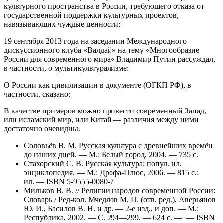
культурного пространства в России, требующего отказа от
государственной поддержки культурных проектов,
навязывающих чуждые ценности:
19 сентября 2013 года на заседании Международного
дискуссионного клуба «Валдай» на тему «Многообразие
России для современного мира» Владимир Путин рассуждал,
в частности, о мультикультурализме:
О России как цивилизации в документе (ОГКП РФ), в
частности, сказано:
В качестве примеров можно привести современный Запад,
или исламский мир, или Китай — различия между ними
достаточно очевидны.
Соловьёв В. М. Русская культура с древнейших времён
до наших дней. — М.: Белый город, 2004. — 735 с.
Стахорский С. В. Русская культура: попул. ил.
энциклопедия. — М.: Дрофа-Плюс, 2006. — 815 с.:
ил. — ISBN 5-9555-0080-7
Мильков В. В. // Религии народов современной России:
Словарь / Ред-кол. Мчедлов М. П. (отв. ред.), Аверьянов
Ю. И., Басилов В. Н. и др. — 2-е изд., и доп. — М.:
Республика, 2002. — С. 294—299. — 624 с. — — ISBN