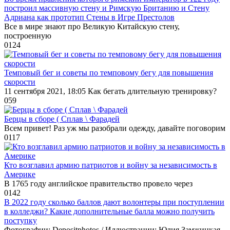
построил массивную стену и Римскую Британию и Стену
Адриана как прототип Стены в Игре Престолов⁠⁠
Все в мире знают про Великую Китайскую стену,
построенную
0
124
Темповый бег и советы по темповому бегу для повышения
скорости
11 сентября 2021, 18:05 Как бегать длительную тренировку?
0
59
Берцы в сборе ( Сплав \ Фарадей
Всем привет! Раз уж мы разобрали одежду, давайте поговорим
0
117
Кто возглавил армию патриотов и войну за независимость в
Америке
В 1765 году английское правительство провело через
0
142
В 2022 году сколько баллов дают волонтеры при поступлении
в колледжи? Какие дополнительные балла можно получить
поступку
Фотографии: Depositphotos / Иллюстрации: Юлия Замжицкая