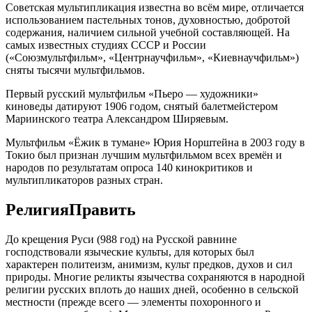
Советская мультипликация известна во всём мире, отличается
использованием пастельных тонов, духовностью, добротой
содержания, наличием сильной учебной составляющей. На
самых известных студиях СССР и России
(«Союзмультфильм», «Центрнаучфильм», «Киевнаучфильм»)
сняты тысячи мультфильмов.
Первый русский мультфильм «Пьеро — художники»
киноведы датируют 1906 годом, снятый балетмейстером
Мариинского театра Александром Ширяевым.
Мультфильм «Ёжик в тумане» Юрия Норштейна в 2003 году в
Токио был признан лучшим мультфильмом всех времён и
народов по результатам опроса 140 кинокритиков и
мультипликаторов разных стран.
РелигияПравить
До крещения Руси (988 год) на Русской равнине
господствовали языческие культы, для которых был
характерен политеизм, анимизм, культ предков, духов и сил
природы. Многие реликты язычества сохраняются в народной
религии русских вплоть до наших дней, особенно в сельской
местности (прежде всего — элементы похоронного и