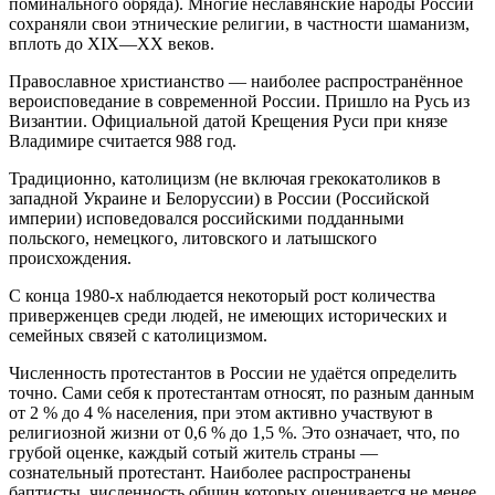
поминального обряда). Многие неславянские народы России
сохраняли свои этнические религии, в частности шаманизм,
вплоть до XIX—XX веков.
Православное христианство — наиболее распространённое
вероисповедание в современной России. Пришло на Русь из
Византии. Официальной датой Крещения Руси при князе
Владимире считается 988 год.
Традиционно, католицизм (не включая грекокатоликов в
западной Украине и Белоруссии) в России (Российской
империи) исповедовался российскими подданными
польского, немецкого, литовского и латышского
происхождения.
С конца 1980-х наблюдается некоторый рост количества
приверженцев среди людей, не имеющих исторических и
семейных связей с католицизмом.
Численность протестантов в России не удаётся определить
точно. Сами себя к протестантам относят, по разным данным
от 2 % до 4 % населения, при этом активно участвуют в
религиозной жизни от 0,6 % до 1,5 %. Это означает, что, по
грубой оценке, каждый сотый житель страны —
сознательный протестант. Наиболее распространены
баптисты, численность общин которых оценивается не менее