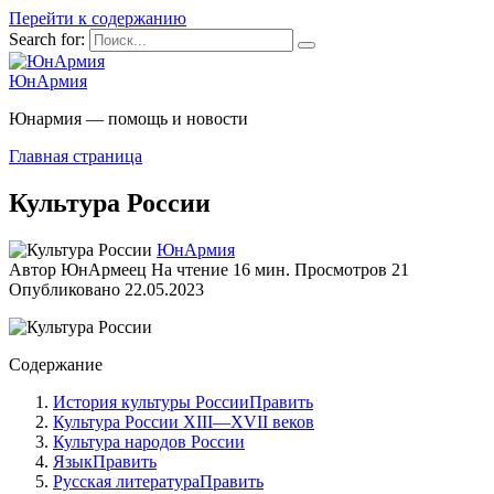
Перейти к содержанию
Search for:
ЮнАрмия
Юнармия — помощь и новости
Главная страница
Культура России
ЮнАрмия
Автор
ЮнАрмеец
На чтение
16 мин.
Просмотров
21
Опубликовано
22.05.2023
Содержание
История культуры РоссииПравить
Культура России XIII—XVII веков
Культура народов России
ЯзыкПравить
Русская литератураПравить