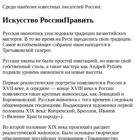
Среди наиболее известных писателей России:
Искусство РоссииПравить
Русская иконопись унаследовала традиции византийских
мастеров. В то же время на Руси зародились свои традиции.
Самое всеобъемлющее собрание икон находится в
Третьяковской галерее.
Русские иконы не были простой имитацией, но имели свой
собственный стиль, а такие мастера как Андрей Рублёв
подняли уровень иконописи на новые высоты.
Первые реалистические портреты появляются в России в
XVII веке, в середине — конце XVIII века в России
появляются такие крупные живописцы, как Левицкий и
Боровиковский. Русская живопись с того времени следовала
общемировым тенденциям. Выдающиеся художники первой
половины XIX века: Кипренский, Брюллов, Иванов
(«Явление Христа народу»).
Во второй половине XIX века произошёл расцвет
реалистической живописи. Было основано творческое
объединение российских художников «Товарищество