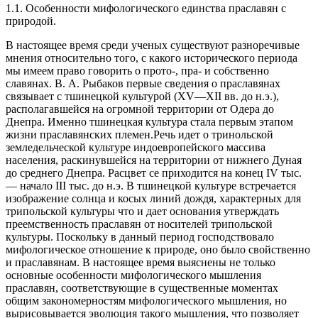
1.1. Особенности мифологического единства праславян с
природой.
В настоящее время среди ученых существуют разноречивые
мнения относительно того, с какого исторического периода
мы имеем право говорить о прото-, пра- и собственно
славянах. В. А. Рыбаков первые сведения о праславянах
связывает с тшинецкой культурой (XV—XII вв. до н.э.),
располагавшейся на огромной территории от Одера до
Днепра. Именно тшинецкая культура стала первым этапом
жизни праславянских племен.Речь идет о тринольской
земледельческой культуре индоевропейского массива
населения, раскинувшейся на территории от нижнего Дуная
до среднего Днепра. Расцвет се приходится на конец IV тыс.
— начало III тыс. до н.э. В тшинецкой культуре встречается
изображение солнца и косых линий дождя, характерных для
трипольской культуры что и дает основания утверждать
преемственность праславян от носителей трипольской
культуры. Поскольку в данный период господствовало
мифологическое отношение к природе, оно было свойственно
и праславянам. В настоящее время выяснены не только
основные особенности мифологического мышления
праславян, соответствующие в существенные моментах
общим закономерностям мифологического мышления, но
вырисовывается эволюция такого мышления, что позволяет