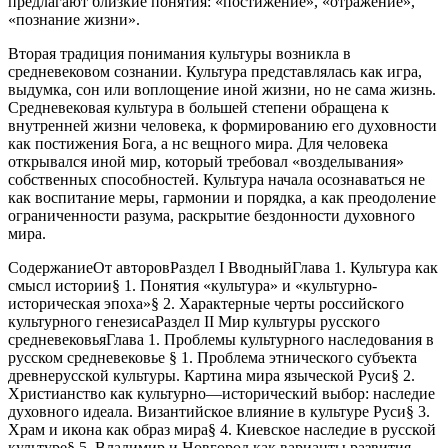
предлагают близкие понятия: «постижение», «отражение»,
«познание жизни».
Вторая традиция понимания культуры возникла в
средневековом сознании. Культура представлялась как игра,
выдумка, сон или воплощение иной жизни, но не сама жизнь.
Средневековая культура в большей степени обращена к
внутренней жизни человека, к формированию его духовности
как постижения Бога, а нс вещного мира. Для человека
открывался иной мир, который требовал «возделывания»
собственных способностей. Культура начала осознаваться не
как воспитание меры, гармонии и порядка, а как преодоление
ограниченности разума, раскрытие бездонности духовного
мира.
СодержаниеОт авторовРаздел I ВводныйГлава 1. Культура как
смысл истории§ 1. Понятия «культура» и «культурно-
историческая эпоха»§ 2. Характерные черты российского
культурного генезисаРаздел II Мир культуры русского
средневековьяГлава 1. Проблемы культурного наследования в
русском средневековье § 1. Проблема этнического субъекта
древнерусской культуры. Картина мира языческой Руси§ 2.
Христианство как культурно—исторический выбор: наследие
духовного идеала. Византийское влияние в культуре Руси§ 3.
Храм и икона как образ мира§ 4. Киевское наследие в русской
культуре§ 5. Владимир и Новгород как варианты развития