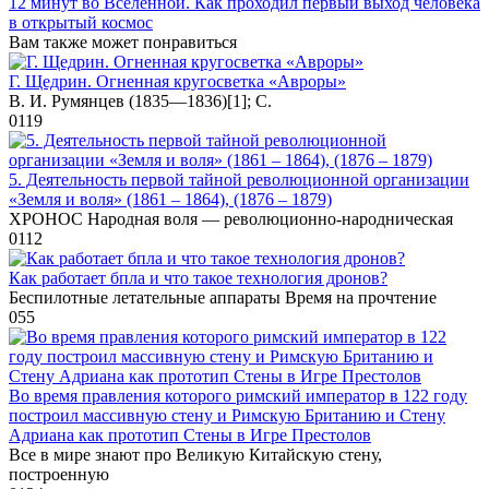
12 минут во Вселенной. Как проходил первый выход человека
в открытый космос
Вам также может понравиться
Г. Щедрин. Огненная кругосветка «Авроры»
В. И. Румянцев (1835—1836)[1]; С.
0
119
5. Деятельность первой тайной революционной организации
«Земля и воля» (1861 – 1864), (1876 – 1879)
XPOHOC Народная воля — революционно-народническая
0
112
Как работает бпла и что такое технология дронов?
Беспилотные летательные аппараты Время на прочтение
0
55
Во время правления которого римский император в 122 году
построил массивную стену и Римскую Британию и Стену
Адриана как прототип Стены в Игре Престолов⁠⁠
Все в мире знают про Великую Китайскую стену,
построенную