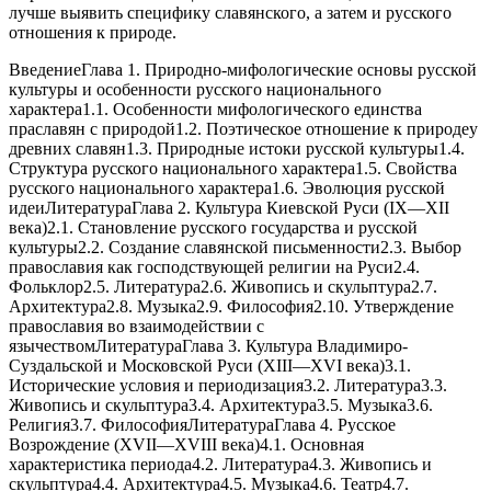
лучше выявить специфику славянского, а затем и русского
отношения к природе.
ВведениеГлава 1. Природно-мифологические основы русской
культуры и особенности русского национального
характера1.1. Особенности мифологического единства
праславян с природой1.2. Поэтическое отношение к природеу
древних славян1.3. Природные истоки русской культуры1.4.
Структура русского национального характера1.5. Свойства
русского национального характера1.6. Эволюция русской
идеиЛитератураГлава 2. Культура Киевской Руси (IX—XII
века)2.1. Становление русского государства и русской
культуры2.2. Создание славянской письменности2.3. Выбор
православия как господствующей религии на Руси2.4.
Фольклор2.5. Литература2.6. Живопись и скульптура2.7.
Архитектура2.8. Музыка2.9. Философия2.10. Утверждение
православия во взаимодействии с
язычествомЛитератураГлава 3. Культура Владимиро-
Суздальской и Московской Руси (XIII—XVI века)3.1.
Исторические условия и периодизация3.2. Литература3.3.
Живопись и скульптура3.4. Архитектура3.5. Музыка3.6.
Религия3.7. ФилософияЛитератураГлава 4. Русское
Возрождение (XVII—XVIII века)4.1. Основная
характеристика периода4.2. Литература4.3. Живопись и
скульптура4.4. Архитектура4.5. Музыка4.6. Театр4.7.