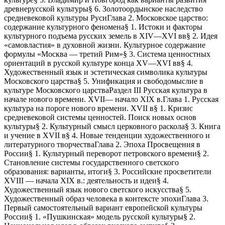
древнерусской культуры§ 6. Золотоордынское наследство
средневековой культуры РусиГлава 2. Московское царство:
содержание культурного феномена§ 1. Истоки и факторы
культурного подъема русских земель в XIV—XVI вв§ 2. Идея
«самовластия» в духовной жизни. Культурное содержание
формулы «Москва — третий Рим»§ 3. Система ценностных
ориентаций в русской культуре конца XV—XVI вв§ 4.
Художественный язык и эстетическая символика культуры
Московского царства§ 5. Унификация и свободомыслие в
культуре Московского царстваРаздел III Русская культура в
начале нового времени. XVII— начало XIX в.Глава 1. Русская
культура на пороге нового времени. XVII в§ 1. Кризис
средневековой системы ценностей. Поиск новых основ
культуры§ 2. Культурный смысл церковного раскола§ 3. Книга
и учение в XVII в§ 4. Новые тенденции художественного и
литературного творчестваГлава 2. Эпоха Просвещения в
России§ 1. Культурный переворот петровского времени§ 2.
Становление системы государственного светского
образования: варианты, итоги§ 3. Российские просветители
XVIII — начала XIX в.: деятельность и идеи§ 4.
Художественный язык нового светского искусства§ 5.
Художественный образ человека в контексте эпохиГлава 3.
Первый самостоятельный вариант европейской культуры
России§ 1. «Пушкинская» модель русской культуры§ 2.