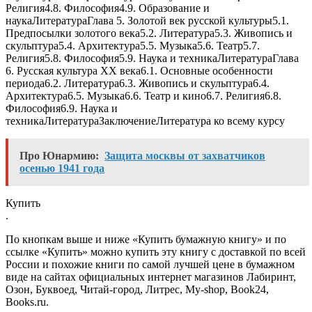
Религия4.8. Философия4.9. Образование и
наукаЛитератураГлава 5. Золотой век русской культуры5.1.
Предпосылки золотого века5.2. Литература5.3. Живопись и
скульптура5.4. Архитектура5.5. Музыка5.6. Театр5.7.
Религия5.8. Философия5.9. Наука и техникаЛитератураГлава
6. Русская культура XX века6.1. Основные особенности
периода6.2. Литература6.3. Живопись и скульптура6.4.
Архитектура6.5. Музыка6.6. Театр и кино6.7. Религия6.8.
Философия6.9. Наука и
техникаЛитератураЗаключениеЛитература ко всему курсу
Про Юнармию:
Защита москвы от захватчиков
осенью 1941 года
Купить
.
По кнопкам выше и ниже «Купить бумажную книгу» и по
ссылке «Купить» можно купить эту книгу с доставкой по всей
России и похожие книги по самой лучшей цене в бумажном
виде на сайтах официальных интернет магазинов Лабиринт,
Озон, Буквоед, Читай-город, Литрес, My-shop, Book24,
Books.ru.