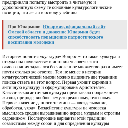
предприняли попытку выстроить в читаемую и
удобопонятную схему те основные культурологические
позиции, что легли в основу учебника.
Про Юнармию:
Юнармия, официальный сайт
Омской области и движение Юнармия будут
способствовать повышению патриотического
воспитания молодежи
Историзм понятия «культура» Вопрос «что такое культура и
откуда она появляется» в истории человеческого
самосознания задавался бесчисленное множество раз и имеет
почти столько же ответов. Тем не менее в истории
культурологической мысли можно выделить две традиции
поиска ответа на этот вопрос. Первая уходит корнями в
античную культуру и сформулирована Аристотелем.
Классическая античная культура представала подражанием
жизни, природе, вообще чему-то реальному, телесному.
Первое значение данного термина — «возделывание,
обработка, уход». Воздействие культуры на человека
мыслилось сродни выращиванию дерева мудрым и строгим
садовником. Последующие варианты этой традиции
совместимы между собой и для определения культуры