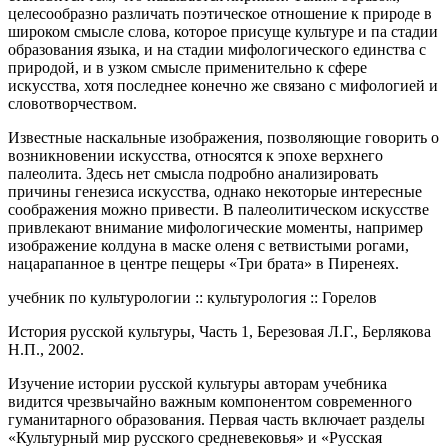
целесообразно различать поэтическое отношение к природе в
широком смысле слова, которое присуще культуре и па стадии
образования языка, и на стадии мифологического единства с
природой, и в узком смысле применительно к сфере
искусства, хотя последнее конечно же связано с мифологией и
словотворчеством.
Известные наскальные изображения, позволяющие говорить о
возникновении искусства, относятся к эпохе верхнего
палеолита. Здесь нет смысла подробно анализировать
причины генезиса искусства, однако некоторые интересные
соображения можно привести. В палеолитическом искусстве
привлекают внимание мифологические моменты, например
изображение колдуна в маске оленя с ветвистыми рогами,
нацарапанное в центре пещеры «Три брата» в Пиренеях.
учебник по культурологии :: культурология :: Горелов
История русской культуры, Часть 1, Березовая Л.Г., Берлякова
Н.П., 2002.
Изучение истории русской культуры авторам учебника
видится чрезвычайно важным компонентом современного
гуманитарного образования. Первая часть включает разделы
«Культурный мир русского средневековья» и «Русская