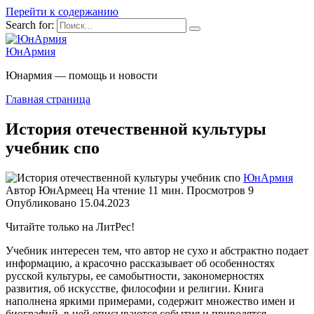
Перейти к содержанию
Search for:
ЮнАрмия
Юнармия — помощь и новости
Главная страница
История отечественной культуры
учебник спо
ЮнАрмия
Автор
ЮнАрмеец
На чтение
11 мин.
Просмотров
9
Опубликовано
15.04.2023
Читайте только на ЛитРес!
Учебник интересен тем, что автор не сухо и абстрактно подает
информацию, а красочно рассказывает об особенностях
русской культуры, ее самобытности, закономерностях
развития, об искусстве, философии и религии. Книга
наполнена яркими примерами, содержит множество имен и
биографий, в ней описываются события и приводятся