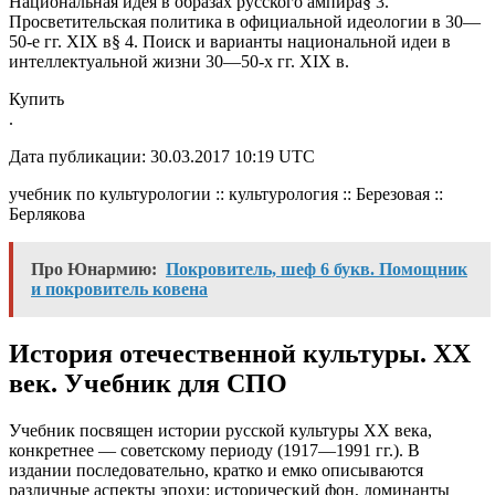
Национальная идея в образах русского ампира§ 3.
Просветительская политика в официальной идеологии в 30—
50-е гг. XIX в§ 4. Поиск и варианты национальной идеи в
интеллектуальной жизни 30—50-х гг. XIX в.
Купить
.
Дата публикации: 30.03.2017 10:19 UTC
учебник по культурологии :: культурология :: Березовая ::
Берлякова
Про Юнармию:
Покровитель, шеф 6 букв. Помощник
и покровитель ковена
История отечественной культуры. ХХ
век. Учебник для СПО
Учебник посвящен истории русской культуры ХХ века,
конкретнее — советскому периоду (1917—1991 гг.). В
издании последовательно, кратко и емко описываются
различные аспекты эпохи: исторический фон, доминанты