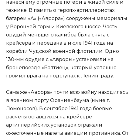
нанеся ему огромные потери в живой силе и
технике. В память о героях-артиллеристах
батареи «А» («Аврора») сооружены мемориалы
у Вороньей горы и Киевского шоссе. Часть
орудий меньшего калибра была снята с
крейсера и передана в июле 1941 года на
корабли Чудской военной флотилии. Одно
130-мм орудие с «Авроры» установили на
бронепоезде «Балтиец», который успешно
громил врага на подступах к Ленинграду.
Сама же «Аврора» почти всю войну находилась
в военном порту Ораниенбаума (ныне г.
Ломоносов). В сентябре 1941 года боевые
расчеты оставшихся на крейсере
артиллерийских установок отражали
ожесточенные налеты авиации противника. От