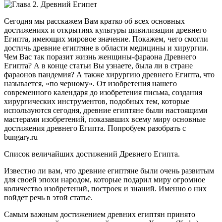
Сегодня мы расскажем Вам кратко об всех основных
достижениях и открытиях культуры цивилизации древнего
Египта, имеющих мировое значение. Покажем, чего смогли
достичь древние египтяне в области медицины и хирургии.
Чем Вас так поразит жизнь женщины-фараона Древнего
Египта? А в конце статьи Вы узнаете, была ли в стране
фараонов пандемия? А также хирургию древнего Египта, что
называется, «по черному». От изобретения нашего
современного календаря до изобретения письма, создания
хирургических инструментов, подобных тем, которые
используются сегодня, древние египтяне были настоящими
мастерами изобретений, показавших всему миру основные
достижения древнего Египта. Попробуем разобрать с
bungary.ru
Список величайших достижений Древнего Египта.
Известно ли вам, что древние египтяне были очень развитым
для своей эпохи народом, которые подарил миру огромное
количество изобретений, построек и знаний. Именно о них
пойдет речь в этой статье.
Самым важным достижением древних египтян принято