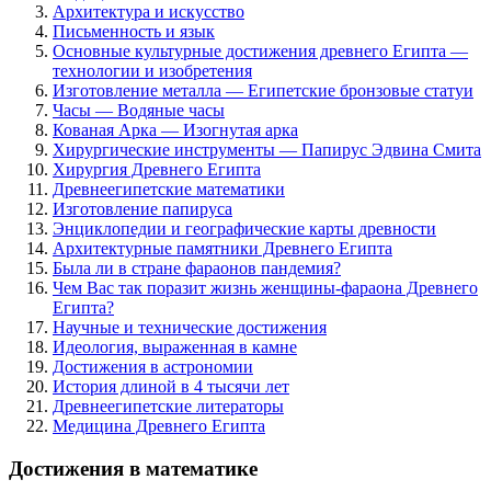
Архитектура и искусство
Письменность и язык
Основные культурные достижения древнего Египта —
технологии и изобретения
Изготовление металла — Египетские бронзовые статуи
Часы — Водяные часы
Кованая Арка — Изогнутая арка
Хирургические инструменты — Папирус Эдвина Смита
Хирургия Древнего Египта
Древнеегипетские математики
Изготовление папируса
Энциклопедии и географические карты древности
Архитектурные памятники Древнего Египта
Была ли в стране фараонов пандемия?
Чем Вас так поразит жизнь женщины-фараона Древнего
Египта?
Научные и технические достижения
Идеология, выраженная в камне
Достижения в астрономии
История длиной в 4 тысячи лет
Древнеегипетские литераторы
Медицина Древнего Египта
Достижения в математике