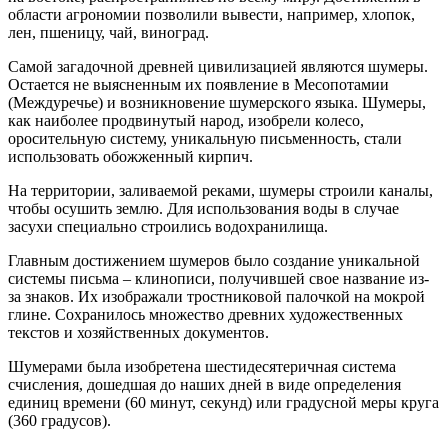
области агрономии позволили вывести, например, хлопок,
лен, пшеницу, чай, виноград.
Самой загадочной древней цивилизацией являются шумеры.
Остается не выясненным их появление в Месопотамии
(Междуречье) и возникновение шумерского языка. Шумеры,
как наиболее продвинутый народ, изобрели колесо,
оросительную систему, уникальную письменность, стали
использовать обожженный кирпич.
На территории, заливаемой реками, шумеры строили каналы,
чтобы осушить землю. Для использования воды в случае
засухи специально строились водохранилища.
Главным достижением шумеров было создание уникальной
системы письма – клинописи, получившей свое название из-
за знаков. Их изображали тростниковой палочкой на мокрой
глине. Сохранилось множество древних художественных
текстов и хозяйственных документов.
Шумерами была изобретена шестидесятеричная система
счисления, дошедшая до наших дней в виде определения
единиц времени (60 минут, секунд) или градусной меры круга
(360 градусов).