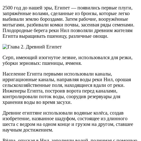
2500 год до нашей эры, Египет — появились первые плуги,
запряжённые волами, сделанные из бронзы, которые легко
выбивали землю бороздами. Затем рабочие, вооружённые
мотыгами, разбивали комки почвы, засеивая ряды семенами.
Плодородные берега реки Нил позволяли древним жителям
Египта выращивать пшеницу, различные овощи.
Серп, имеющий изогнутое лезвие, использовался для резки,
уборки зерновых: пшеницы, ячменя.
Население Египта первыми использовали каналы,
ирригационные каналы, направляя воды реки Нил, орошая
сельскохозяйственные поля, находящиеся вдали от реки.
Инженеры Египта, построив ворота перед каналами,
контролировали поток воды, соорудив резервуары для
хранения воды во время засухи.
Древние египтяне использовали водяные колёса, создав
изобретение, названное шадуфом, состоящее из длинного
шеста с ведром на одном конце и грузом на другом, ставшее
научным достижением.
Вёдра, опуская в Нил, заполняли водой, поднимая с помощью