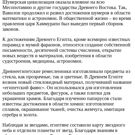
Шумерская цивилизация оказала влияние на всю
Месопотамию и другие государства Древнего Востока. Так,
Вавилон продолжил и развил достижения шумеров в области
математики и астрономии. В общественной жизни – во время
правления царя Хаммурапи был выведен первый сборник
законов.
К достижениям Древнего Египта, кроме всемирно известных
пирамид и мумий фараонов, относится создание собственной
письменности, десятичной системы счисления, открытие
новых веществ и материалов, изобретения в области
судостроения, медицины, астрономии.
Древнеегипетские ремесленники изготавливали предметы из
стекла, как прозрачные, так и цветные. В Древнем Египте
возник новый стекловидный материал, получивший название
«египетский фаянс». Он использовался для изготовления
небольших предметов, фигурок, а также плитки для
украшения храмов. Благодаря изучению папирусов стали
известны достижения в области химии: изготовление
сплавов, окрашивание тканей, очистка жемчуга, имитация
серебра и золота.
Наблюдая за звездами, египтяне составили карту звездного
неба и отделили планеты от звезд. Благодаря знаниям в