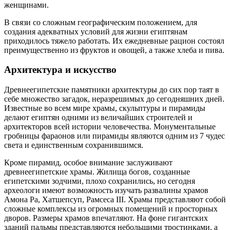
женщинами.
В связи со сложным географическим положением, для
создания адекватных условий для жизни египтянам
приходилось тяжело работать. Их ежедневные рацион состоял
преимущественно из фруктов и овощей, а также хлеба и пива.
Архитектура и искусство
Древнеегипетские памятники архитектуры до сих пор таят в
себе множество загадок, неразрешимых до сегодняшних дней.
Известные во всем мире храмы, скульптуры и пирамиды
делают египтян одними из величайших строителей и
архитекторов всей истории человечества. Монументальные
гробницы фараонов или пирамиды являются одним из 7 чудес
света и единственным сохранившимся.
Кроме пирамид, особое внимание заслуживают
древнеегипетские храмы. Жилища богов, созданные
египетскими зодчими, плохо сохранились, но сегодня
археологи имеют возможность изучать развалины храмов
Амона Ра, Хатшепсуп, Рамсеса ІІІ. Храмы представляют собой
сложные комплексы из огромных помещений и просторных
дворов. Размеры храмов впечатляют. На фоне гигантских
зданий пальмы представляются небольшими тростинками, а