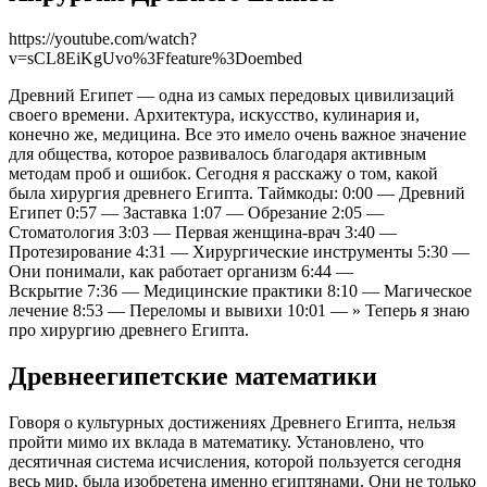
https://youtube.com/watch?
v=sCL8EiKgUvo%3Ffeature%3Doembed
Древний Египет — одна из самых передовых цивилизаций
своего времени. Архитектура, искусство, кулинария и,
конечно же, медицина. Все это имело очень важное значение
для общества, которое развивалось благодаря активным
методам проб и ошибок. Сегодня я расскажу о том, какой
была хирургия древнего Египта. Таймкоды: 0:00 — Древний
Египет 0:57 — Заставка 1:07 — Обрезание 2:05 —
Стоматология 3:03 — Первая женщина-врач 3:40 —
Протезирование 4:31 — Хирургические инструменты 5:30 —
Они понимали, как работает организм 6:44 —
Вскрытие 7:36 — Медицинские практики 8:10 — Магическое
лечение 8:53 — Переломы и вывихи 10:01 — » Теперь я знаю
про хирургию древнего Египта.
Древнеегипетские математики
Говоря о культурных достижениях Древнего Египта, нельзя
пройти мимо их вклада в математику. Установлено, что
десятичная система исчисления, которой пользуется сегодня
весь мир, была изобретена именно египтянами. Они не только