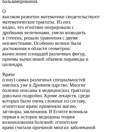
бальзамирования.
О
высоком развитии математики свидетельствуют
матема­тические трактаты. Из них
видно, что египтяне оперировали с
дробными величинами, умели возводить
в степень, решали уравнения с двумя
неизвестными. Особенно велики были
до­стижения в области геометрии:
вычисление площадей раз­личных фигур,
приемы вычислений объемов пирамиды и
ци­линдра.
Врачи
(сину) самых различных специальностей
име­лись уже в Древнем царстве. Многие
болезни описаны в медицинских трактатах
довольно подробно. Кроме лекарств, среди
которых были очень сложные по составу,
египетские врачи применяли магию,
заговоры, заклинания. В Египте возникла
первая в истории медицины теория
возникновения болезней: египетские
врачи считали причиной многих забо­леваний