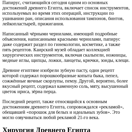
Папирус, считающийся сегодня одним из основных
достижений древнего Египта, включает список инструментов,
используемых во время этих операций, инструкции по
ушиванию ран, описания использования тампонов, бинтов,
лейкопластырей, прижигания.
Написанный чёрными чернилами, имеющий подробные
объяснения, написанными красными чернилами, папирус
даже содержит раздел по гинекологии, косметике, а также
пять рецептов. Каирский музей обладает коллекцией
хирургических инструментов, включая скальпели, ножницы,
медные иглы, щипцы, ложки, ланцеты, крючки, зонды, клещи.
Древние египтяне изобрели зубную пасту, один рецепт
которой содержал порошкообразные копыта быка, пепел,
сожжённые яичные скорлупы, пемзу. Другой, вероятно, более
вкусный рецепт, содержал каменную соль, мяту, высушенный
цветок ириса, зёрна перца.
Последний рецепт, также относящийся к основным
достижениям древнего Египта, сопровождался «рекламой»,
обещавшей «порошок для белых и идеальных зубов». Это
могло озвучиваться любой рекламой 21-го века.
Хирургия Древнего Египта