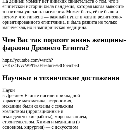
На данный момент нет никаких свидетельств о том, что в
египетской истории была пандемия, которая могла выкосить
значительную часть населения. Может быть, её не было и
потому, что гигиена — важный пункт в жизни религиозно-
ориентированного египтянина, и была развита не только
магическая, но и эмпирическая медицина.
Чем Вас так поразит жизнь женщины-
фараона Древнего Египта?
https://youtube.com/watch?
v=Krz4IvvcWPI%3Ffeature%3Doembed
Научные и технические достижения
Науки
в Древнем Египте носили прикладной
характер: ма­тематика, астрономия,
механика были связаны с сельским
хо­зяйством (ирригационные и
земледельческие работы), мо­реплаванием,
строительством. Химия и медицина (в
основ­ном, хирургия) — с искусством