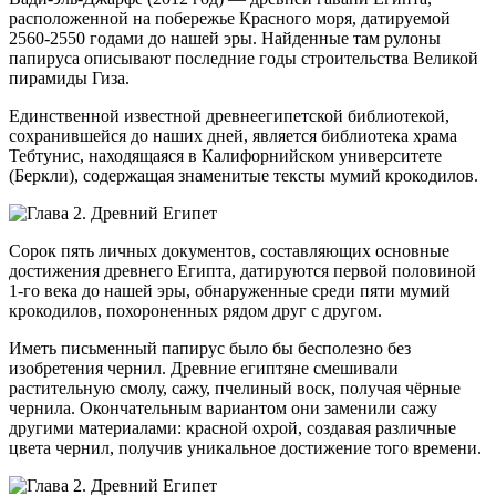
расположенной на побережье Красного моря, датируемой
2560-2550 годами до нашей эры. Найденные там рулоны
папируса описывают последние годы строительства Великой
пирамиды Гиза.
Единственной известной древнеегипетской библиотекой,
сохранившейся до наших дней, является библиотека храма
Тебтунис, находящаяся в Калифорнийском университете
(Беркли), содержащая знаменитые тексты мумий крокодилов.
Сорок пять личных документов, составляющих основные
достижения древнего Египта, датируются первой половиной
1-го века до нашей эры, обнаруженные среди пяти мумий
крокодилов, похороненных рядом друг с другом.
Иметь письменный папирус было бы бесполезно без
изобретения чернил. Древние египтяне смешивали
растительную смолу, сажу, пчелиный воск, получая чёрные
чернила. Окончательным вариантом они заменили сажу
другими материалами: красной охрой, создавая различные
цвета чернил, получив уникальное достижение того времени.