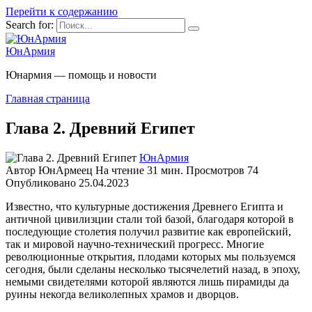
Перейти к содержанию
Search for:
ЮнАрмия
Юнармия — помощь и новости
Главная страница
Глава 2. Древний Египет
ЮнАрмия
Автор
ЮнАрмеец
На чтение
31 мин.
Просмотров
74
Опубликовано
25.04.2023
Известно, что культурные достижения Древнего Египта и
античной цивилизции стали той базой, благодаря которой в
последующие столетия получил развитие как европейский,
так и мировой научно-технический прогресс. Многие
революционные открытия, плодами которых мы пользуемся
сегодня, были сделаны несколько тысячелетий назад, в эпоху,
немыми свидетелями которой являются лишь пирамиды да
руины некогда великолепных храмов и дворцов.