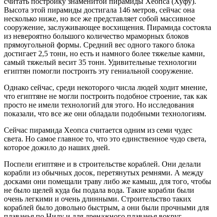
считать постройку знаменитой пирамиды Хеопса (Хуфу).
Высота этой пирамиды достигала 146 метров, сейчас она
несколько ниже, но все же представляет собой массивное
сооружение, заслуживающее восхищения. Пирамида состояла
из невероятно большого количество мраморных блоков
прямоугольной формы. Средний вес одного такого блока
достигает 2,5 тонн, но есть и намного более тяжелые камни,
самый тяжелый весит 35 тонн. Удивительные технологии
египтян помогли построить эту гениальной сооружение.
Однако сейчас, среди некоторого числа людей ходит мнение,
что египтяне не могли построить подобное строение, так как
просто не имели технологий для этого. Но исследования
показали, что все же они обладали подобными технологиям.
Сейчас пирамида Хеопса считается одним из семи чудес
света. Но самое главное то, что это единственное чудо света,
которое дожило до наших дней.
Поспели египтяне и в строительстве кораблей. Они делали
корабли из обычных досок, перетянутых ремнями. А между
досками они помещали траву либо же камыш, для того, чтобы
не было щелей куда бы подала вода. Такие корабли были
очень легкими и очень длинными. Строительство таких
кораблей было довольно быстрым, а они были прочными для
плаванья по Нилу и для дренажного плаванья вокруг