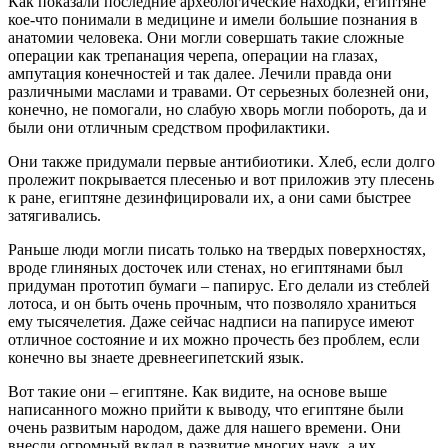
Как показали последние археологические находки, египтяне
кое-что понимали в медицине и имели большие познания в
анатомии человека. Они могли совершать такие сложные
операции как трепанация черепа, операции на глазах,
ампутация конечностей и так далее. Лечили правда они
различными маслами и травами. От серьезных болезней они,
конечно, не помогали, но слабую хворь могли побороть, да и
были они отличным средством профилактики.
Они также придумали первые антибиотики. Хлеб, если долго
пролежит покрывается плесенью и вот приложив эту плесень
к ране, египтяне дезинфицировали их, а они сами быстрее
затягивались.
Раньше люди могли писать только на твердых поверхностях,
вроде глиняных досточек или стенах, но египтянами был
придуман прототип бумаги – папирус. Его делали из стеблей
лотоса, и он быть очень прочным, что позволяло храниться
ему тысячелетия. Даже сейчас надписи на папирусе имеют
отличное состояние и их можно прочесть без проблем, если
конечно вы знаете древнеегипетский язык.
Вот такие они – египтяне. Как видите, на основе выше
написанного можно прийти к выводу, что египтяне были
очень развитым народом, даже для нашего времени. Они
внесли огромный вклад в развитие многих наук, а их