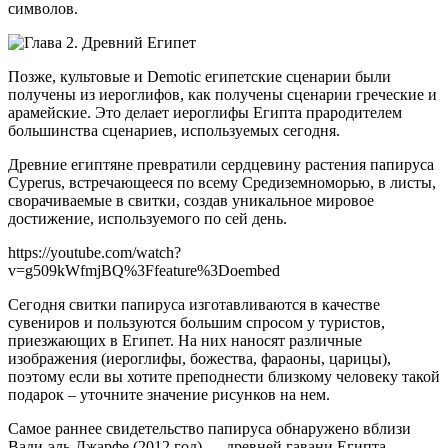
символов.
Позже, культовые и Demotic египетские сценарии были
получены из иероглифов, как получены сценарии греческие и
арамейские. Это делает иероглифы Египта прародителем
большинства сценариев, используемых сегодня.
Древние египтяне превратили сердцевину растения папируса
Cyperus, встречающееся по всему Средиземноморью, в листы,
сворачиваемые в свитки, создав уникальное мировое
достижение, используемого по сей день.
https://youtube.com/watch?
v=g509kWfmjBQ%3Ffeature%3Doembed
Сегодня свитки папируса изготавливаются в качестве
сувениров и пользуются большим спросом у туристов,
приезжающих в Египет. На них наносят различные
изображения (иероглифы, божества, фараоны, царицы),
поэтому если вы хотите преподнести близкому человеку такой
подарок – уточните значение рисунков на нем.
Самое раннее свидетельство папируса обнаружено вблизи
Вади-эль-Джарфе (2012 год) — древней гавани Египта,