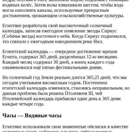
водяных колёс. Затем волы взмахивали шестом, чтобы вода
могла наполнять каналы, используемые прекрасным
достижением, орошающим сельскохозяйственные культуры.
Египтяне разработали свой высокоточный солнечный
календарь, записав ежегодное появление звезды Сириус
(Собачья звезда) восточного неба. Когда Сириус поднимался,
это совпало с ежегодным наводнением реки Нил.
Египетский календарь — очередное достижение жрецов
Египта, содержал 365 дней, разделённых 12-ю месяцами.
Каждый месяц содержал 30 дней, а конец каждого года
ознаменовался ещё пятью фестивальными днями.
Но солнечный год Земли реально длится 365,25 дней, что мы
сегодня учитываем високосным годом. Постепенно
египетский календарь изменялся, становясь неправильным, но
данная проблема была решена Птолемеем III, чей
Птолемейский календарь прибавлял один день к 365 дням
каждые четыре года.
Часы — Водяные часы
Египтяне использовали свои знаменитые обелиски в качестве
солнечных часов, наблюдая, как тени, отбрасываемые