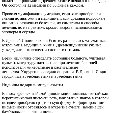
области астрономии в Древнем Египте появился календарь.
Он состоял из 12 месяцев по 30 дней в каждом.
Проводя мумификацию умерших, египтяне приобретали
знания по анатомии и медицине. Были сделаны подробные
описания различных болезней, их симптомы и способы
лечения, но на практике, кроме лекарств, использовались
заговоры и обряды.
В Древней Индии, как и в Египте, развивалась математика,
астрономия, медицина, химия. Древнеиндийские ученые
утверждали, что вещества состоят из атомов.
Врачи научились определять состояние больного, учитывая
пульс, температуру, настроение; при лечении болезней
использовали минеральные и растительные
лекарства. Хирурги проводили операции. В Древней Индии
зародились врачебная этика и врачебная тайна.
Индийцы подарили миру шахматы.
В эпоху древнекитайской цивилизации появилась китайская
иероглифическая письменность, начертание знаков в которой
позднее приобрело графическую форму. На формировании
письменности отразилось и открытие бумаги, заменившей
бамбуковые дощечки и шелк.