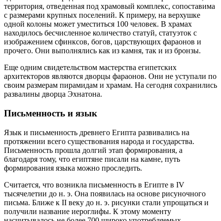
территория, отведенная под храмовый комплекс, сопоставима
с размерами крупных поселений. К примеру, на верхушке
одной колоны может уместиться 100 человек. В храмах
находилось бесчисленное количество статуй, статуэток с
изображением сфинксов, богов, царствующих фараонов и
прочего. Они выполнялись как из камня, так и из бронзы.
Еще одним свидетельством мастерства египетских
архитекторов являются дворцы фараонов. Они не уступали по
своим размерам пирамидам и храмам. На сегодня сохранились
развалины дворца Эхнатона.
Письменность и язык
Язык и письменность древнего Египта развивались на
протяжении всего существования народа и государства.
Письменность прошла долгий этап формирования, а
благодаря тому, что египтяне писали на камне, путь
формирования языка можно проследить.
Считается, что возникла письменность в Египте в IV
тысячелетии до н. э. Она появилась на основе рисуночного
письма. Ближе к II веку до н. э. рисунки стали упрощаться и
получили название иероглифы. К этому моменту
насчитывалось не более 700 широко употребляемых