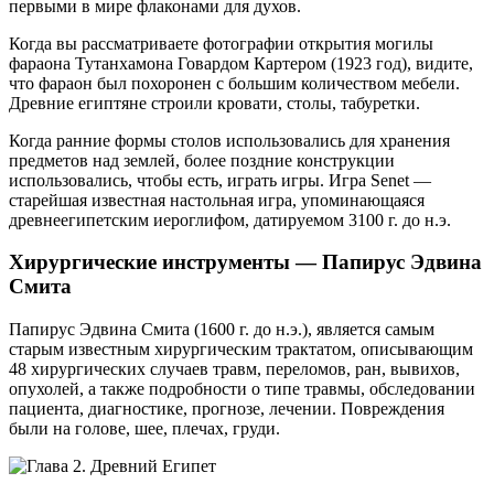
первыми в мире флаконами для духов.
Когда вы рассматриваете фотографии открытия могилы
фараона Тутанхамона Говардом Картером (1923 год), видите,
что фараон был похоронен с большим количеством мебели.
Древние египтяне строили кровати, столы, табуретки.
Когда ранние формы столов использовались для хранения
предметов над землей, более поздние конструкции
использовались, чтобы есть, играть игры. Игра Senet —
старейшая известная настольная игра, упоминающаяся
древнеегипетским иероглифом, датируемом 3100 г. до н.э.
Хирургические инструменты — Папирус Эдвина
Смита
Папирус Эдвина Смита (1600 г. до н.э.), является самым
старым известным хирургическим трактатом, описывающим
48 хирургических случаев травм, переломов, ран, вывихов,
опухолей, а также подробности о типе травмы, обследовании
пациента, диагностике, прогнозе, лечении. Повреждения
были на голове, шее, плечах, груди.