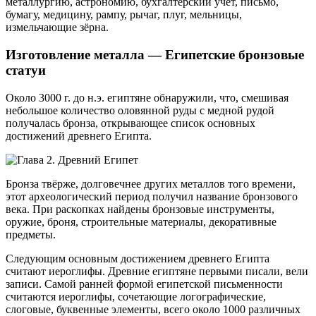
металлургию, астрономию, бухгалтерский учет, письмо,
бумагу, медицину, рампу, рычаг, плуг, мельницы,
измельчающие зёрна.
Изготовление металла — Египетские бронзовые
статуи
Около 3000 г. до н.э. египтяне обнаружили, что, смешивая
небольшое количество оловянной руды с медной рудой
получалась бронза, открывающее список основных
достижений древнего Египта.
Бронза твёрже, долговечнее других металлов того времени,
этот археологический период получил название бронзового
века. При раскопках найдены бронзовые инструменты,
оружие, броня, строительные материалы, декоративные
предметы.
Следующим основным достижением древнего Египта
считают иероглифы. Древние египтяне первыми писали, вели
записи. Самой ранней формой египетской письменности
считаются иероглифы, сочетающие логографические,
слоговые, буквенные элементы, всего около 1000 различных