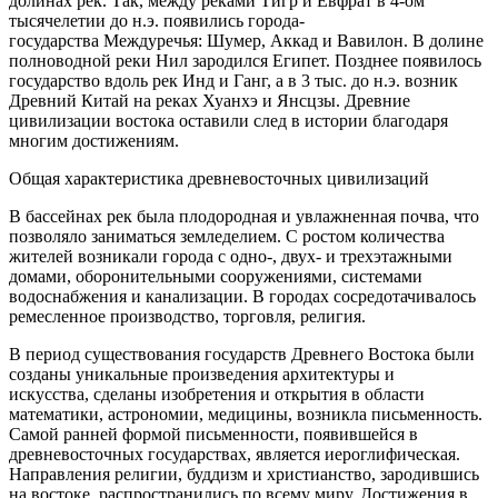
долинах рек. Так, между реками Тигр и Евфрат в 4-ом
тысячелетии до н.э. появились города-
государства Междуречья: Шумер, Аккад и Вавилон. В долине
полноводной реки Нил зародился Египет. Позднее появилось
государство вдоль рек Инд и Ганг, а в 3 тыс. до н.э. возник
Древний Китай на реках Хуанхэ и Янсцзы. Древние
цивилизации востока оставили след в истории благодаря
многим достижениям.
Общая характеристика древневосточных цивилизаций
В бассейнах рек была плодородная и увлажненная почва, что
позволяло заниматься земледелием. С ростом количества
жителей возникали города с одно-, двух- и трехэтажными
домами, оборонительными сооружениями, системами
водоснабжения и канализации. В городах сосредотачивалось
ремесленное производство, торговля, религия.
В период существования государств Древнего Востока были
созданы уникальные произведения архитектуры и
искусства, сделаны изобретения и открытия в области
математики, астрономии, медицины, возникла письменность.
Самой ранней формой письменности, появившейся в
древневосточных государствах, является иероглифическая.
Направления религии, буддизм и христианство, зародившись
на востоке, распространились по всему миру. Достижения в