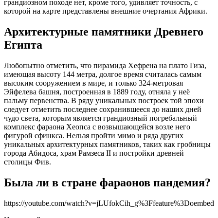
грандиозном походе нет, кроме того, удивляет точность, с
которой на карте представлены внешние очертания Африки.
Архитектурные памятники Древнего
Египта
Любопытно отметить, что пирамида Хефрена на плато Гиза,
имеющая высоту 144 метра, долгое время считалась самым
высоким сооружением в мире, и только 324-метровая
Эйфелева башня, построенная в 1889 году, отняла у неё
пальму первенства. В ряду уникальных построек той эпохи
следует отметить последнее сохранившееся до наших дней
чудо света, которым является грандиозный погребальный
комплекс фараона Хеопса с возвышающейся возле него
фигурой сфинкса. Нельзя пройти мимо и ряда других
уникальных архитектурных памятников, таких как гробницы
города Абидоса, храм Рамзеса II и постройки древней
столицы Фив.
Была ли в стране фараонов пандемия?
https://youtube.com/watch?v=jLUfokCih_g%3Ffeature%3Doembed