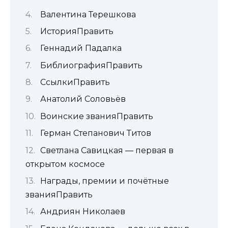
Валентина Терешкова
ИсторияПравить
Геннадий Падалка
БиблиографияПравить
СсылкиПравить
Анатолий Соловьёв
Воинские званияПравить
Герман Степанович Титов
Светлана Савицкая — первая в
открытом космосе
Награды, премии и почётные
званияПравить
Андриян Николаев