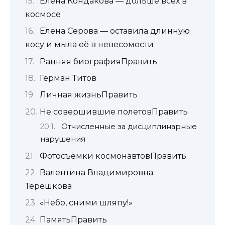
Елена Кондакова — дольше всех в
космосе
Елена Серова — оставила длинную
косу и мыла её в невесомости
Ранняя биографияПравить
Герман Титов
Личная жизньПравить
Не совершившие полетовПравить
Отчисленные за дисциплинарные
нарушения
Фотосъёмки космонавтовПравить
Валентина Владимировна
Терешкова
«Небо, сними шляпу!»
ПамятьПравить